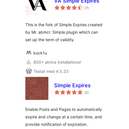
VA Simple Expires
Totalt
(
7)
antal
betyg:
This is the fork of Simple Expires created
by Mr. abmcr. Simple plugin which can
set up the term of validity.
kuck1u
800+ aktiva installationer
Testat med 4.5.33
Simple Expires
Totalt
(
2)
antal
betyg:
Enable Posts and Pages to automatically
expire and change at a certain time, and
provide notification of expiration.