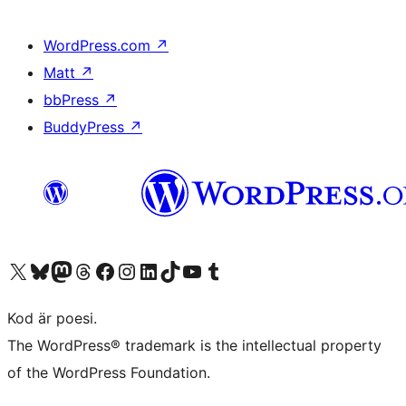
WordPress.com
↗
Matt
↗
bbPress
↗
BuddyPress
↗
Besök vår X-konto (f.d. Twitter)
Besök vårt Bluesky-konto
Besök vårt Mastodon-konto
Besök vårt Thread-konto
Besök vår Facebook-sida
Besök vårt Instagram-konto
Besök vårt LinkedIn-konto
Besök vårt TikTok-konto
Besök vår YouTube-kanal
Besök vårt Tumblr-konto
Kod är poesi.
The WordPress® trademark is the intellectual property
of the WordPress Foundation.