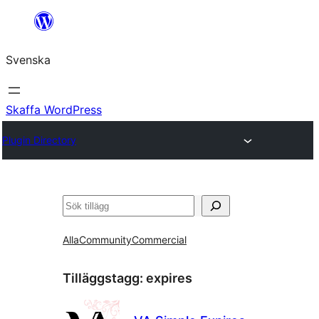
Hoppa
till
Svenska
innehåll
Skaffa WordPress
Plugin Directory
Sök
Alla
Community
Commercial
Tilläggstagg:
expires