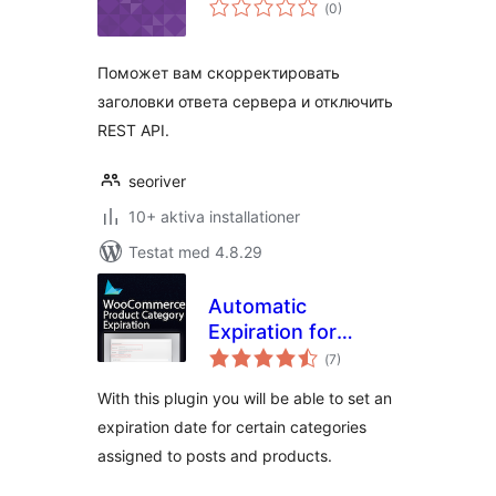
Totalt
(
0)
antal
betyg:
Поможет вам скорректировать
заголовки ответа сервера и отключить
REST API.
seoriver
10+ aktiva installationer
Testat med 4.8.29
Automatic
Expiration for
Totalt
Categories
(
7)
antal
betyg:
With this plugin you will be able to set an
expiration date for certain categories
assigned to posts and products.