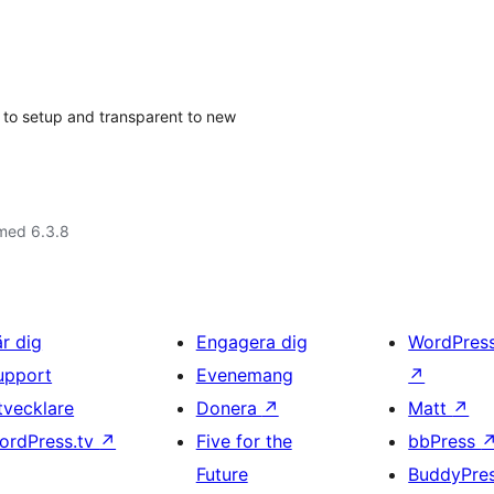
y to setup and transparent to new
med 6.3.8
är dig
Engagera dig
WordPres
upport
Evenemang
↗
tvecklare
Donera
↗
Matt
↗
ordPress.tv
↗
Five for the
bbPress
Future
BuddyPre