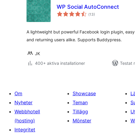
WP Social AutoConnect
Totalt
(
13)
antal
betyg:
A lightweight but powerful Facebook login plugin, eas
and returning users alike. Supports Buddypress.
JK
400+ aktiva installationer
Testat 
Om
Showcase
L
Nyheter
Teman
S
Webbhotell
Tillägg
U
(hosting)
Mönster
W
Integritet