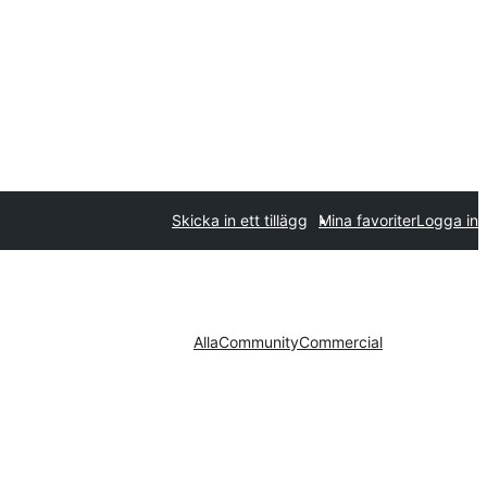
Skicka in ett tillägg
Mina favoriter
Logga in
Alla
Community
Commercial