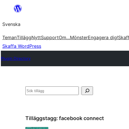
Hoppa
till
Svenska
innehåll
Teman
Tillägg
Nytt
Support
Om…
Mönster
Engagera dig!
Skaf
Skaffa WordPress
Plugin Directory
Sök
Tilläggstagg:
facebook connect