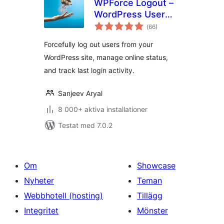
WPForce Logout –
WordPress User
Totalt
Login Logout
(
66)
antal
betyg:
Management Plugin
Forcefully log out users from your
WordPress site, manage online status,
and track last login activity.
Sanjeev Aryal
8 000+ aktiva installationer
Testat med 7.0.2
Om
Showcase
Nyheter
Teman
Webbhotell (hosting)
Tillägg
Integritet
Mönster