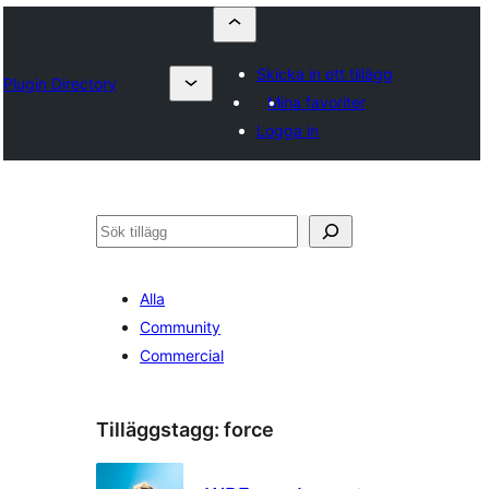
Skicka in ett tillägg
Plugin Directory
Mina favoriter
Logga in
Sök
Alla
Community
Commercial
Tilläggstagg:
force