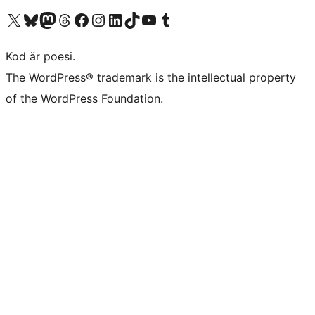
Besök vår X-konto (f.d. Twitter)
Besök vårt Bluesky-konto
Besök vårt Mastodon-konto
Besök vårt Thread-konto
Besök vår Facebook-sida
Besök vårt Instagram-konto
Besök vårt LinkedIn-konto
Besök vårt TikTok-konto
Besök vår YouTube-kanal
Besök vårt Tumblr-konto
Kod är poesi.
The WordPress® trademark is the intellectual property
of the WordPress Foundation.