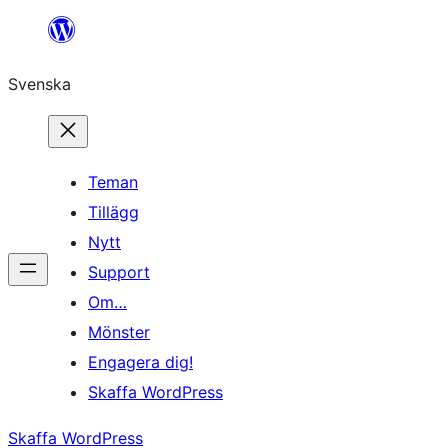
Hoppa
till
Svenska
innehåll
Teman
Tillägg
Nytt
Support
Om…
Mönster
Engagera dig!
Skaffa WordPress
Skaffa WordPress