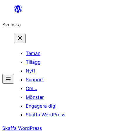
Hoppa
till
Svenska
innehåll
Teman
Tillägg
Nytt
Support
Om…
Mönster
Engagera dig!
Skaffa WordPress
Skaffa WordPress