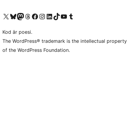
Besök vår X-konto (f.d. Twitter)
Besök vårt Bluesky-konto
Besök vårt Mastodon-konto
Besök vårt Thread-konto
Besök vår Facebook-sida
Besök vårt Instagram-konto
Besök vårt LinkedIn-konto
Besök vårt TikTok-konto
Besök vår YouTube-kanal
Besök vårt Tumblr-konto
Kod är poesi.
The WordPress® trademark is the intellectual property
of the WordPress Foundation.