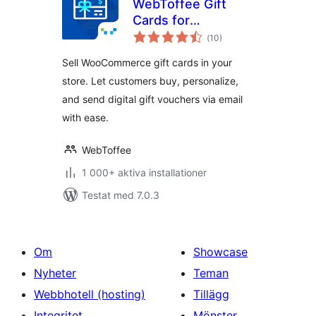
WebToffee Gift
Cards for
Totalt
WooCommerce
(
10)
antal
betyg:
Sell WooCommerce gift cards in your
store. Let customers buy, personalize,
and send digital gift vouchers via email
with ease.
WebToffee
1 000+ aktiva installationer
Testat med 7.0.3
Om
Showcase
Nyheter
Teman
Webbhotell (hosting)
Tillägg
Integritet
Mönster