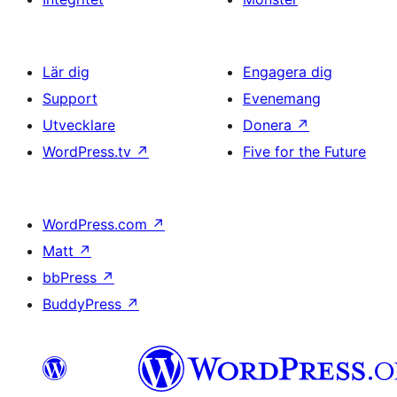
Lär dig
Engagera dig
Support
Evenemang
Utvecklare
Donera
↗
WordPress.tv
↗
Five for the Future
WordPress.com
↗
Matt
↗
bbPress
↗
BuddyPress
↗