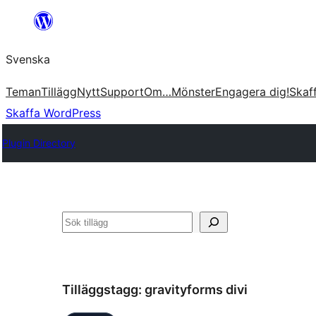
Hoppa
till
Svenska
innehåll
Teman
Tillägg
Nytt
Support
Om…
Mönster
Engagera dig!
Skaf
Skaffa WordPress
Plugin Directory
Sök
Tilläggstagg:
gravityforms divi