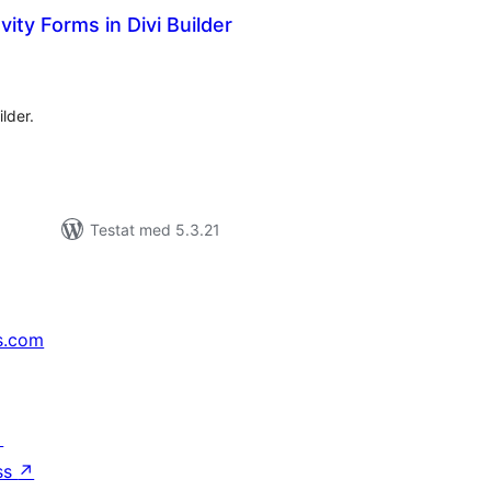
ity Forms in Divi Builder
alt
al
yg:
lder.
Testat med 5.3.21
s.com
↗
ss
↗