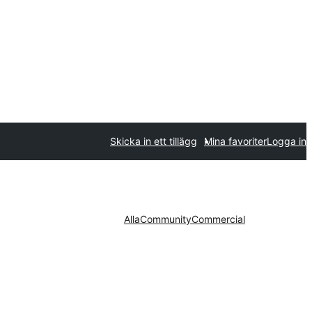
Skicka in ett tillägg
Mina favoriter
Logga in
Alla
Community
Commercial