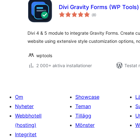
Divi Gravity Forms (WP Tools)
Totalt
(
8)
antal
betyg:
Divi 4 & 5 module to integrate Gravity Forms. Create 
website using extensive style customization options, 
wptools
2 000+ aktiva installationer
Testat 
Om
Showcase
L
Nyheter
Teman
S
Webbhotell
Tillägg
U
(hosting)
Mönster
W
Integritet