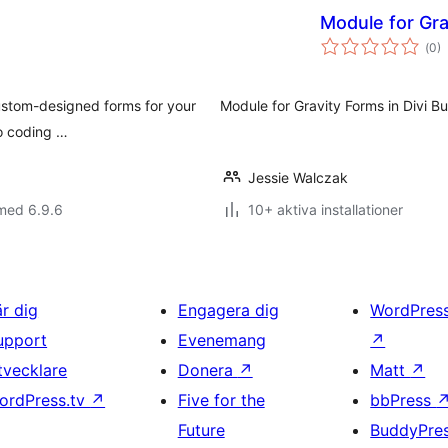
Module for Grav
Tot
(
0)
ant
bet
custom-designed forms for your
Module for Gravity Forms in Divi Bui
no coding …
Jessie Walczak
med 6.9.6
10+ aktiva installationer
är dig
Engagera dig
WordPres
upport
Evenemang
↗
tvecklare
Donera
↗
Matt
↗
ordPress.tv
↗
Five for the
bbPress
Future
BuddyPre