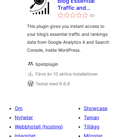
Blog Essential
Traffic and
Totalt
Rankings from
(
0)
antal
betyg:
Google
This plugin gives you instant access to
your blog’s essential traffic and rankings
data from Google Analytics 4 and Search
Console, inside WordPress.
bplotplugin
Färre än 10 aktiva installationer
Testat med 6.6.6
Om
Showcase
Nyheter
Teman
Webbhotell (hosting)
Tillägg
Integritet
Mönster