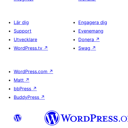
Lär dig
Engagera dig
Support
Evenemang
Utvecklare
Donera
↗
WordPress.tv
↗
Swag
↗
WordPress.com
↗
Matt
↗
bbPress
↗
BuddyPress
↗