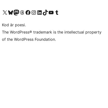
Besök vår X-konto (f.d. Twitter)
Besök vårt Bluesky-konto
Besök vårt Mastodon-konto
Besök vårt Thread-konto
Besök vår Facebook-sida
Besök vårt Instagram-konto
Besök vårt LinkedIn-konto
Besök vårt TikTok-konto
Besök vår YouTube-kanal
Besök vårt Tumblr-konto
Kod är poesi.
The WordPress® trademark is the intellectual property
of the WordPress Foundation.