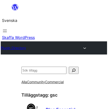
Hoppa
till
Svenska
innehåll
Skaffa WordPress
Plugin Directory
Sök
Alla
Community
Commercial
Tilläggstagg:
gsc