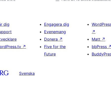
är dig
Engagera dig
WordPres
upport
Evenemang
↗
tvecklare
Donera
↗
Matt
↗
ordPress.tv
↗
Five for the
bbPress
Future
BuddyPre
Svenska