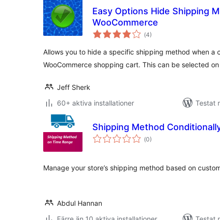
Easy Options Hide Shipping M
WooCommerce
Totalt
(
4)
antal
betyg:
Allows you to hide a specific shipping method when a c
WooCommerce shopping cart. This can be selected on
Jeff Sherk
60+ aktiva installationer
Testat 
Shipping Method Conditional
Totalt
(
0)
antal
betyg:
Manage your store’s shipping method based on custom 
Abdul Hannan
Färre än 10 aktiva installationer
Testat 