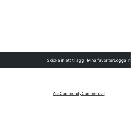
Skicka in ett tillägg
Mina favoriter
Logga in
Alla
Community
Commercial