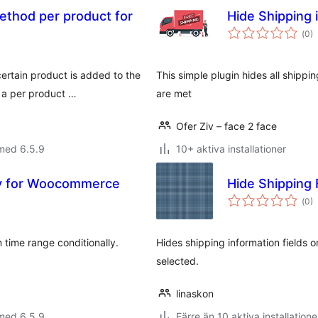
ethod per product for
Hide Shipping 
Tot
(
0)
ant
bet
ertain product is added to the
This simple plugin hides all shipp
 a per product …
are met
Ofer Ziv – face 2 face
med 6.5.9
10+ aktiva installationer
ly for Woocommerce
Hide Shipping 
Tot
(
0)
ant
bet
time range conditionally.
Hides shipping information fields 
selected.
linaskon
med 6.5.9
Färre än 10 aktiva installatione