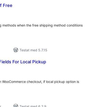
if Free
alt
al
yg:
ing methods when the free shipping method conditions
Testat med 5.7.15
Fields For Local Pickup
alt
al
yg:
on WooCommerce checkout, if local pickup option is
r
Testat med 6.2.9