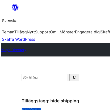
Hoppa
till
Svenska
innehåll
Teman
Tillägg
Nytt
Support
Om…
Mönster
Engagera dig!
Skaf
Skaffa WordPress
Plugin Directory
Sök
Tilläggstagg:
hide shipping