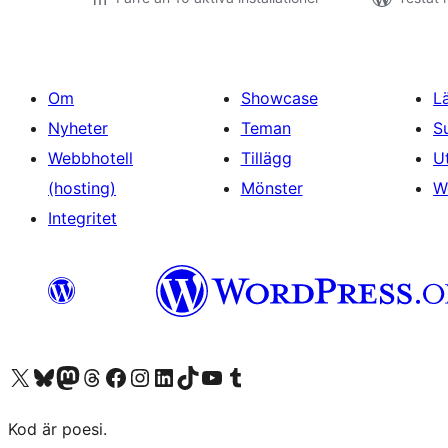
Om
Showcase
L
Nyheter
Teman
S
Webbhotell
Tillägg
U
(hosting)
Mönster
W
Integritet
Besök vår X-konto (f.d. Twitter)
Besök vårt Bluesky-konto
Besök vårt Mastodon-konto
Besök vårt Thread-konto
Besök vår Facebook-sida
Besök vårt Instagram-konto
Besök vårt LinkedIn-konto
Besök vårt TikTok-konto
Besök vår YouTube-kanal
Besök vårt Tumblr-konto
Kod är poesi.