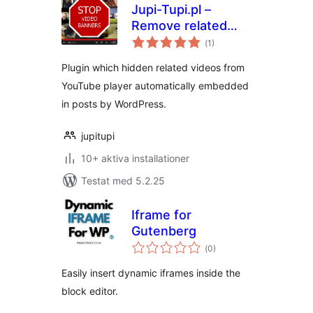
Jupi-Tupi.pl –
Remove related
Totalt
videos in iframe
(
1)
antal
betyg:
YouTube
Plugin which hidden related videos from
YouTube player automatically embedded
in posts by WordPress.
jupitupi
10+ aktiva installationer
Testat med 5.2.25
Iframe for
Gutenberg
Totalt
(
0)
antal
betyg:
Easily insert dynamic iframes inside the
block editor.