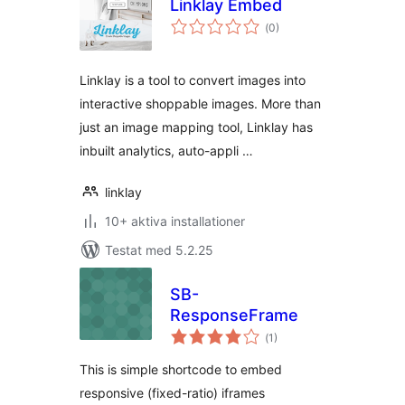
Linklay Embed
Totalt
(
0)
antal
betyg:
Linklay is a tool to convert images into
interactive shoppable images. More than
just an image mapping tool, Linklay has
inbuilt analytics, auto-appli …
linklay
10+ aktiva installationer
Testat med 5.2.25
SB-
ResponseFrame
Totalt
(
1)
antal
betyg:
This is simple shortcode to embed
responsive (fixed-ratio) iframes