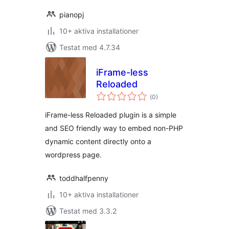
pianopj
10+ aktiva installationer
Testat med 4.7.34
iFrame-less
Reloaded
Totalt
(
0)
antal
betyg:
iFrame-less Reloaded plugin is a simple
and SEO friendly way to embed non-PHP
dynamic content directly onto a
wordpress page.
toddhalfpenny
10+ aktiva installationer
Testat med 3.3.2