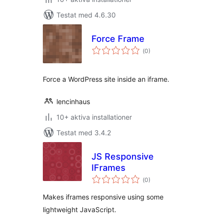
Testat med 4.6.30
Force Frame
Totalt
(
0)
antal
betyg:
Force a WordPress site inside an iframe.
lencinhaus
10+ aktiva installationer
Testat med 3.4.2
JS Responsive
IFrames
Totalt
(
0)
antal
betyg:
Makes iframes responsive using some
lightweight JavaScript.