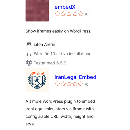
embedX
Totalt
(
0)
antal
betyg:
Show iframes easily on WordPress.
Liton Arefin
Färre än 10 aktiva installationer
Testat med 6.5.9
IranLegal Embed
Totalt
(
0)
antal
betyg:
A simple WordPress plugin to embed
IranLegal calculators via iframe with
configurable URL, width, height and
style.