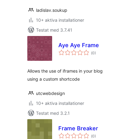
ladislav.soukup
10+ aktiva installationer
Testat med 3.7.41
Aye Aye Frame
Totalt
(
0)
antal
betyg:
Allows the use of iframes in your blog
using a custom shortcode
utcwebdesign
10+ aktiva installationer
Testat med 3.2.1
Frame Breaker
Totalt
(
0)
antal