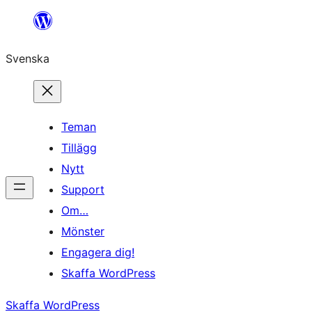
Hoppa
till
Svenska
innehåll
Teman
Tillägg
Nytt
Support
Om…
Mönster
Engagera dig!
Skaffa WordPress
Skaffa WordPress