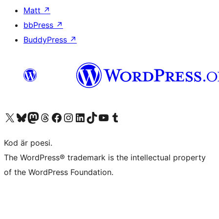
Matt
↗
bbPress
↗
BuddyPress
↗
Besök vår X-konto (f.d. Twitter)
Besök vårt Bluesky-konto
Besök vårt Mastodon-konto
Besök vårt Thread-konto
Besök vår Facebook-sida
Besök vårt Instagram-konto
Besök vårt LinkedIn-konto
Besök vårt TikTok-konto
Besök vår YouTube-kanal
Besök vårt Tumblr-konto
Kod är poesi.
The WordPress® trademark is the intellectual property
of the WordPress Foundation.