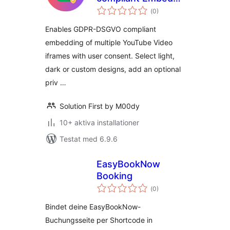
Totalt
for YouTube Videos
(
0)
antal
betyg:
Enables GDPR-DSGVO compliant
embedding of multiple YouTube Video
iframes with user consent. Select light,
dark or custom designs, add an optional
priv …
Solution First by M00dy
10+ aktiva installationer
Testat med 6.9.6
EasyBookNow
Booking
Totalt
(
0)
antal
betyg:
Bindet deine EasyBookNow-
Buchungsseite per Shortcode in