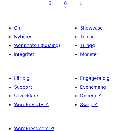
5
6
Om
Showcase
Nyheter
Teman
Webbhotell (hosting)
Tillägg
Integritet
Mönster
Lär dig
Engagera dig
Support
Evenemang
Utvecklare
Donera
↗
WordPress.tv
↗
Swag
↗
WordPress.com
↗