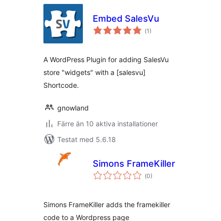
Embed SalesVu
Totalt
(
1)
antal
betyg:
A WordPress Plugin for adding SalesVu
store "widgets" with a [salesvu]
Shortcode.
gnowland
Färre än 10 aktiva installationer
Testat med 5.6.18
Simons FrameKiller
Totalt
(
0)
antal
betyg:
Simons FrameKiller adds the framekiller
code to a Wordpress page