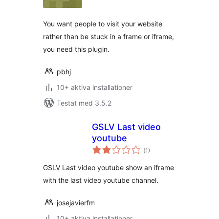
betyg:
You want people to visit your website
rather than be stuck in a frame or iframe,
you need this plugin.
pbhj
10+ aktiva installationer
Testat med 3.5.2
GSLV Last video
youtube
Totalt
(
1)
antal
betyg:
GSLV Last video youtube show an iframe
with the last video youtube channel.
josejavierfm
10+ aktiva installationer