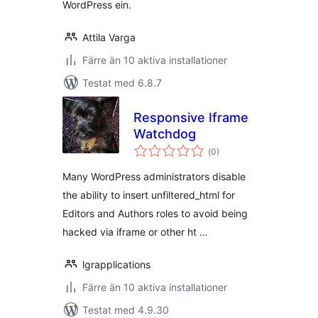
WordPress ein.
Attila Varga
Färre än 10 aktiva installationer
Testat med 6.8.7
Responsive Iframe
Watchdog
Totalt
(
0)
antal
betyg:
Many WordPress administrators disable
the ability to insert unfiltered_html for
Editors and Authors roles to avoid being
hacked via iframe or other ht …
lgrapplications
Färre än 10 aktiva installationer
Testat med 4.9.30