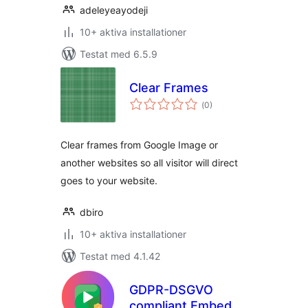
adeleyeayodeji
10+ aktiva installationer
Testat med 6.5.9
Clear Frames
Totalt
(
0)
antal
betyg:
Clear frames from Google Image or
another websites so all visitor will direct
goes to your website.
dbiro
10+ aktiva installationer
Testat med 4.1.42
GDPR-DSGVO
compliant Embeds