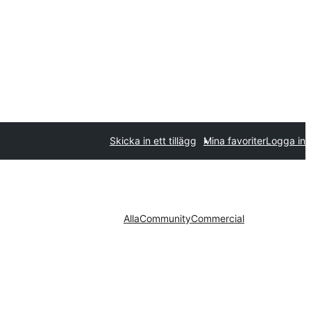
Skicka in ett tillägg
Mina favoriter
Logga in
Alla
Community
Commercial