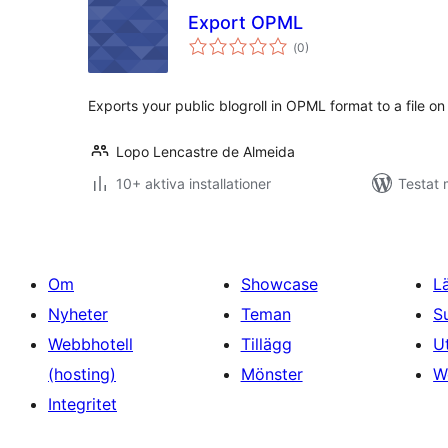
Export OPML
Totalt
(
0)
antal
betyg:
Exports your public blogroll in OPML format to a file on
Lopo Lencastre de Almeida
10+ aktiva installationer
Testat
Om
Showcase
L
Nyheter
Teman
S
Webbhotell
Tillägg
U
(hosting)
Mönster
W
Integritet