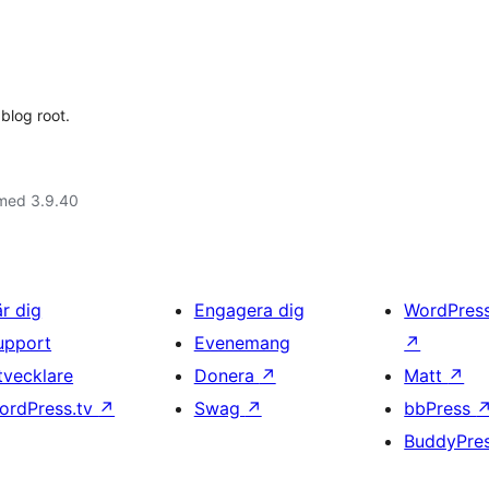
 blog root.
 med 3.9.40
är dig
Engagera dig
WordPres
upport
Evenemang
↗
tvecklare
Donera
↗
Matt
↗
ordPress.tv
↗
Swag
↗
bbPress
BuddyPre