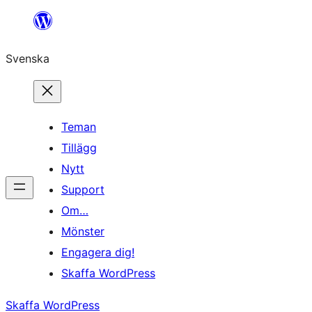
Hoppa
till
Svenska
innehåll
Teman
Tillägg
Nytt
Support
Om…
Mönster
Engagera dig!
Skaffa WordPress
Skaffa WordPress