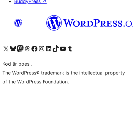
BuddyPress
↗
Besök vår X-konto (f.d. Twitter)
Besök vårt Bluesky-konto
Besök vårt Mastodon-konto
Besök vårt Thread-konto
Besök vår Facebook-sida
Besök vårt Instagram-konto
Besök vårt LinkedIn-konto
Besök vårt TikTok-konto
Besök vår YouTube-kanal
Besök vårt Tumblr-konto
Kod är poesi.
The WordPress® trademark is the intellectual property
of the WordPress Foundation.