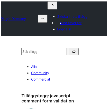
Skicka in ett tillägg
Plugin Directory
Mina favoriter
Logga in
Sök
Alla
Community
Commercial
Tilläggstagg:
javascript
comment form validation