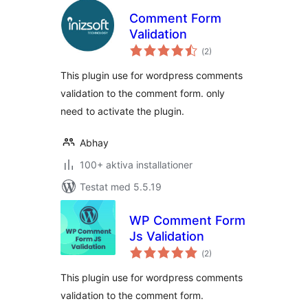
Comment Form
Validation
Totalt
(
2)
antal
betyg:
This plugin use for wordpress comments
validation to the comment form. only
need to activate the plugin.
Abhay
100+ aktiva installationer
Testat med 5.5.19
WP Comment Form
Js Validation
Totalt
(
2)
antal
betyg:
This plugin use for wordpress comments
validation to the comment form.