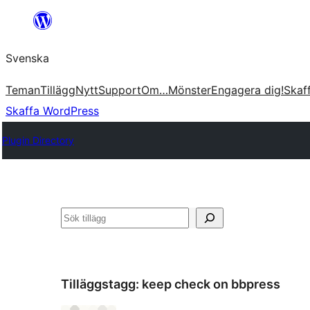
Hoppa
till
Svenska
innehåll
Teman
Tillägg
Nytt
Support
Om…
Mönster
Engagera dig!
Skaf
Skaffa WordPress
Plugin Directory
Sök
Tilläggstagg:
keep check on bbpress