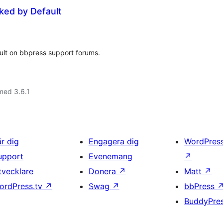
ed by Default
ult on bbpress support forums.
med 3.6.1
är dig
Engagera dig
WordPres
upport
Evenemang
↗
tvecklare
Donera
↗
Matt
↗
ordPress.tv
↗
Swag
↗
bbPress
BuddyPre