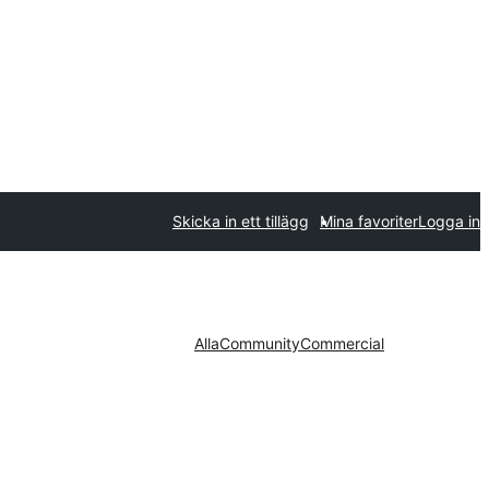
Skicka in ett tillägg
Mina favoriter
Logga in
Alla
Community
Commercial