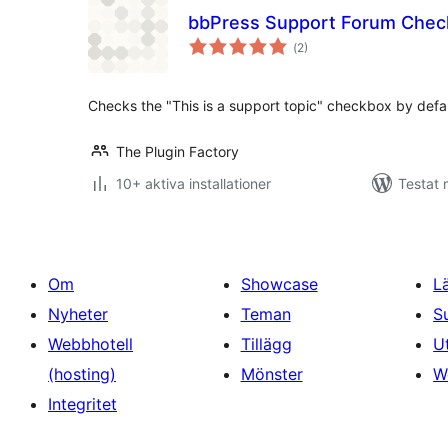
bbPress Support Forum Check
Totalt
(
2)
antal
betyg:
Checks the "This is a support topic" checkbox by defa
The Plugin Factory
10+ aktiva installationer
Testat 
Om
Showcase
L
Nyheter
Teman
S
Webbhotell
Tillägg
U
(hosting)
Mönster
W
Integritet