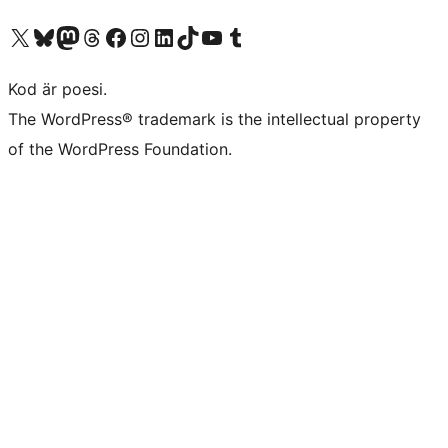
Besök vår X-konto (f.d. Twitter)
Besök vårt Bluesky-konto
Besök vårt Mastodon-konto
Besök vårt Thread-konto
Besök vår Facebook-sida
Besök vårt Instagram-konto
Besök vårt LinkedIn-konto
Besök vårt TikTok-konto
Besök vår YouTube-kanal
Besök vårt Tumblr-konto
Kod är poesi.
The WordPress® trademark is the intellectual property
of the WordPress Foundation.