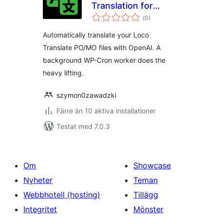
Translation for
Totalt
Loco Translate
(
0)
antal
betyg:
Automatically translate your Loco
Translate PO/MO files with OpenAI. A
background WP-Cron worker does the
heavy lifting.
szymon0zawadzki
Färre än 10 aktiva installationer
Testat med 7.0.3
Om
Showcase
Nyheter
Teman
Webbhotell (hosting)
Tillägg
Integritet
Mönster