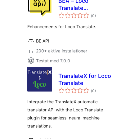
BEA – Loco
Translate
Totalt
Enhancements
(
0)
antal
betyg:
Enhancements for Loco Translate.
BE API
200+ aktiva installationer
Testat med 7.0.0
TranslateX for Loco
Translate
Totalt
(
0)
antal
betyg:
Integrate the TranslateX automatic
translator API with the Loco Translate
plugin for seamless, neural machine
translations.