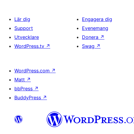
Lär dig
Engagera dig
Support
Evenemang
Utvecklare
Donera
↗
WordPress.tv
↗
Swag
↗
WordPress.com
↗
Matt
↗
bbPress
↗
BuddyPress
↗