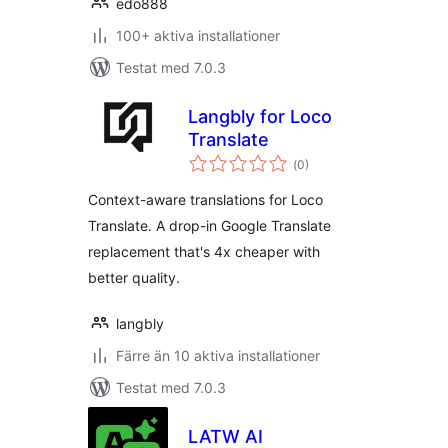
edo888
100+ aktiva installationer
Testat med 7.0.3
Langbly for Loco
Translate
Totalt
(
0)
antal
betyg:
Context-aware translations for Loco
Translate. A drop-in Google Translate
replacement that's 4x cheaper with
better quality.
langbly
Färre än 10 aktiva installationer
Testat med 7.0.3
LATW AI