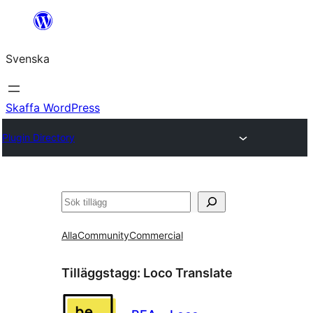
Hoppa
till
Svenska
innehåll
Skaffa WordPress
Plugin Directory
Sök
Alla
Community
Commercial
Tilläggstagg:
Loco Translate