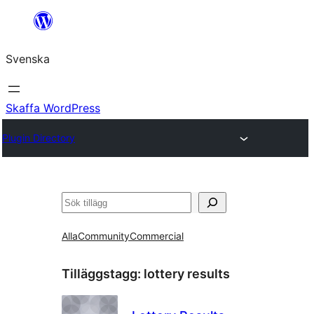
Hoppa
till
Svenska
innehåll
Skaffa WordPress
Plugin Directory
Sök
Alla
Community
Commercial
Tilläggstagg:
lottery results