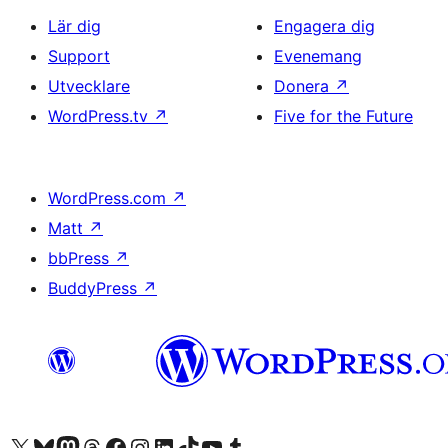
Lär dig
Engagera dig
Support
Evenemang
Utvecklare
Donera
↗
WordPress.tv
↗
Five for the Future
WordPress.com
↗
Matt
↗
bbPress
↗
BuddyPress
↗
Besök vår X-konto (f.d. Twitter)
Besök vårt Bluesky-konto
Besök vårt Mastodon-konto
Besök vårt Thread-konto
Besök vår Facebook-sida
Besök vårt Instagram-konto
Besök vårt LinkedIn-konto
Besök vårt TikTok-konto
Besök vår YouTube-kanal
Besök vårt Tumblr-konto