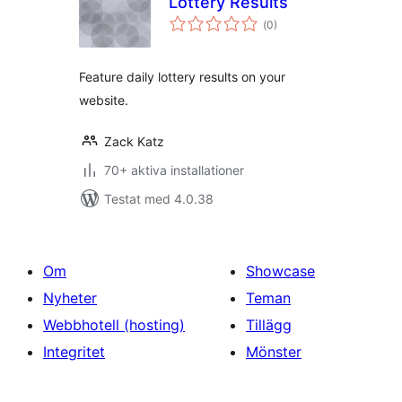
Lottery Results
Totalt
(
0)
antal
betyg:
Feature daily lottery results on your
website.
Zack Katz
70+ aktiva installationer
Testat med 4.0.38
Om
Showcase
Nyheter
Teman
Webbhotell (hosting)
Tillägg
Integritet
Mönster