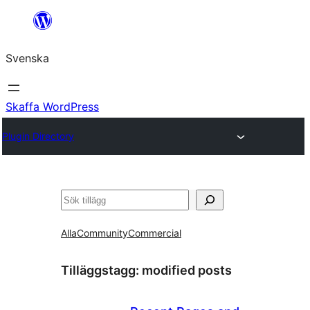
Hoppa
till
Svenska
innehåll
Skaffa WordPress
Plugin Directory
Sök
Alla
Community
Commercial
Tilläggstagg:
modified posts