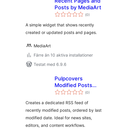
Recent Pages and
Posts by MediaArt
Totalt
(
0)
antal
betyg:
A simple widget that shows recently
created or updated posts and pages.
MediaArt
Färre än 10 aktiva installationer
Testat med 6.9.6
Pulpcovers
Modified Posts
Totalt
Feed
(
0)
antal
betyg:
Creates a dedicated RSS feed of
recently modified posts, ordered by last
modified date. Ideal for news sites,
editors, and content workflows.