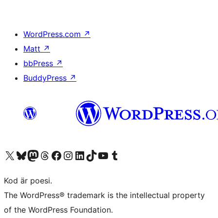
WordPress.com
↗
Matt
↗
bbPress
↗
BuddyPress
↗
Besök vår X-konto (f.d. Twitter)
Besök vårt Bluesky-konto
Besök vårt Mastodon-konto
Besök vårt Thread-konto
Besök vår Facebook-sida
Besök vårt Instagram-konto
Besök vårt LinkedIn-konto
Besök vårt TikTok-konto
Besök vår YouTube-kanal
Besök vårt Tumblr-konto
Kod är poesi.
The WordPress® trademark is the intellectual property
of the WordPress Foundation.