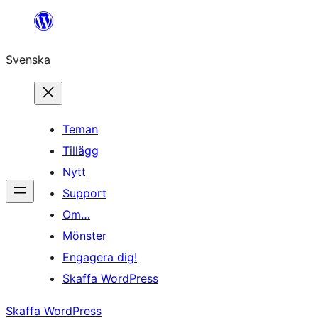
Hoppa
till
Svenska
innehåll
Teman
Tillägg
Nytt
Support
Om…
Mönster
Engagera dig!
Skaffa WordPress
Skaffa WordPress