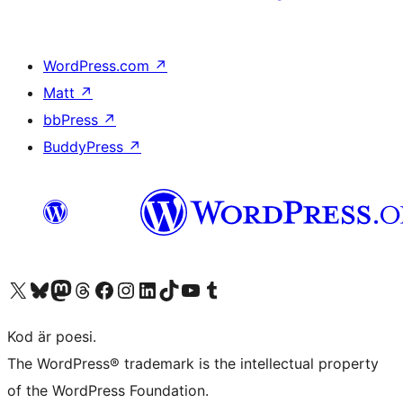
WordPress.com
↗
Matt
↗
bbPress
↗
BuddyPress
↗
Besök vår X-konto (f.d. Twitter)
Besök vårt Bluesky-konto
Besök vårt Mastodon-konto
Besök vårt Thread-konto
Besök vår Facebook-sida
Besök vårt Instagram-konto
Besök vårt LinkedIn-konto
Besök vårt TikTok-konto
Besök vår YouTube-kanal
Besök vårt Tumblr-konto
Kod är poesi.
The WordPress® trademark is the intellectual property
of the WordPress Foundation.