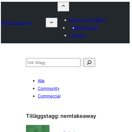
Skicka in ett tillägg
Plugin Directory
Mina favoriter
Logga in
Sök
Alla
Community
Commercial
Tilläggstagg:
nemtakeaway