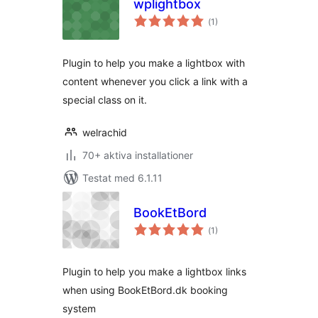
wplightbox
Totalt
(
1)
antal
betyg:
Plugin to help you make a lightbox with
content whenever you click a link with a
special class on it.
welrachid
70+ aktiva installationer
Testat med 6.1.11
BookEtBord
Totalt
(
1)
antal
betyg:
Plugin to help you make a lightbox links
when using BookEtBord.dk booking
system