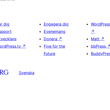
är dig
Engagera dig
WordPres
upport
Evenemang
↗
tvecklare
Donera
↗
Matt
↗
ordPress.tv
↗
Five for the
bbPress
Future
BuddyPre
Svenska