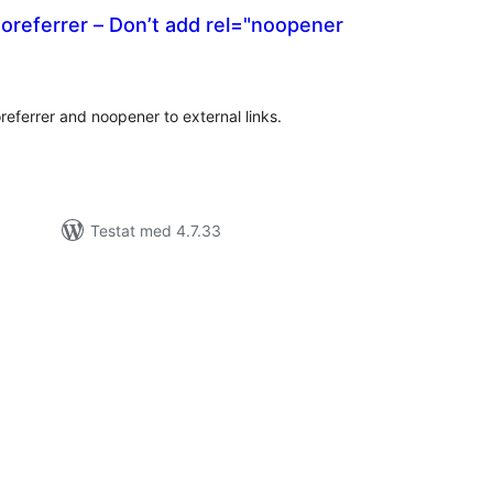
oreferrer – Don’t add rel="noopener
alt
al
yg:
eferrer and noopener to external links.
Testat med 4.7.33