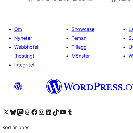
Om
Showcase
L
Nyheter
Teman
S
Webbhotell
Tillägg
U
(hosting)
Mönster
W
Integritet
Besök vår X-konto (f.d. Twitter)
Besök vårt Bluesky-konto
Besök vårt Mastodon-konto
Besök vårt Thread-konto
Besök vår Facebook-sida
Besök vårt Instagram-konto
Besök vårt LinkedIn-konto
Besök vårt TikTok-konto
Besök vår YouTube-kanal
Besök vårt Tumblr-konto
Kod är poesi.