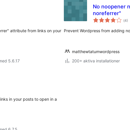
No noopener n
noreferrer"
Tot
(
4)
ant
bet
rer" attribute from links on your
Prevent Wordpress from adding nor
matthewtatumwordpress
med 5.6.17
200+ aktiva installationer
inks in your posts to open in a
med 6.7.5