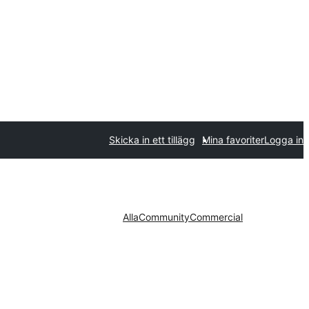
Skicka in ett tillägg
Mina favoriter
Logga in
Alla
Community
Commercial