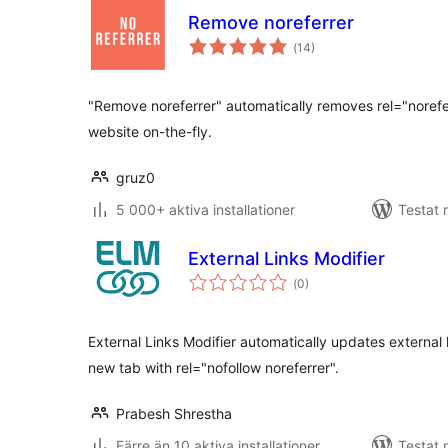
Remove noreferrer
Totalt
(
14)
antal
betyg:
"Remove noreferrer" automatically removes rel="norefer
website on-the-fly.
gruz0
5 000+ aktiva installationer
Testat 
External Links Modifier
Totalt
(
0)
antal
betyg:
External Links Modifier automatically updates external l
new tab with rel="nofollow noreferrer".
Prabesh Shrestha
Färre än 10 aktiva installationer
Testat 