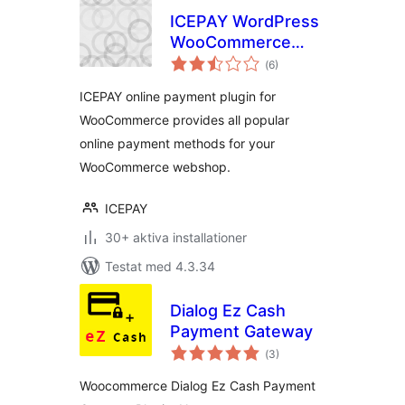
ICEPAY WordPress
WooCommerce
Totalt
Online Payment
(
6)
antal
betyg:
plugin
ICEPAY online payment plugin for
WooCommerce provides all popular
online payment methods for your
WooCommerce webshop.
ICEPAY
30+ aktiva installationer
Testat med 4.3.34
Dialog Ez Cash
Payment Gateway
Totalt
(
3)
antal
betyg:
Woocommerce Dialog Ez Cash Payment