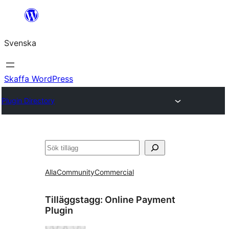
Hoppa
till
Svenska
innehåll
Skaffa WordPress
Plugin Directory
Sök
Alla
Community
Commercial
Tilläggstagg:
Online Payment
Plugin