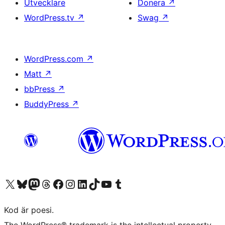
Utvecklare
Donera
↗
WordPress.tv
↗
Swag
↗
WordPress.com
↗
Matt
↗
bbPress
↗
BuddyPress
↗
Besök vår X-konto (f.d. Twitter)
Besök vårt Bluesky-konto
Besök vårt Mastodon-konto
Besök vårt Thread-konto
Besök vår Facebook-sida
Besök vårt Instagram-konto
Besök vårt LinkedIn-konto
Besök vårt TikTok-konto
Besök vår YouTube-kanal
Besök vårt Tumblr-konto
Kod är poesi.