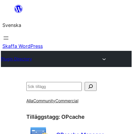
Hoppa
till
Svenska
innehåll
Skaffa WordPress
Plugin Directory
Sök
Alla
Community
Commercial
Tilläggstagg:
OPcache