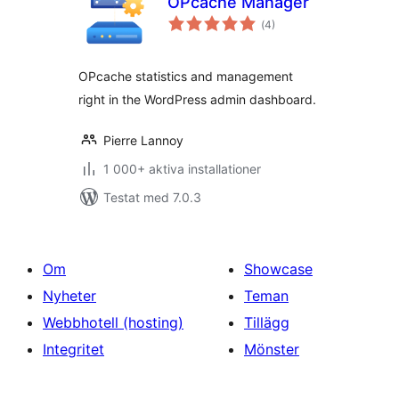
OPcache Manager
Totalt
(
4)
antal
betyg:
OPcache statistics and management
right in the WordPress admin dashboard.
Pierre Lannoy
1 000+ aktiva installationer
Testat med 7.0.3
Om
Showcase
Nyheter
Teman
Webbhotell (hosting)
Tillägg
Integritet
Mönster