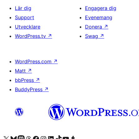
Lär dig
Engagera dig
Support
Evenemang
Utvecklare
Donera
↗
WordPress.tv
↗
Swag
↗
WordPress.com
↗
Matt
↗
bbPress
↗
BuddyPress
↗
Besök vår X-konto (f.d. Twitter)
Besök vårt Bluesky-konto
Besök vårt Mastodon-konto
Besök vårt Thread-konto
Besök vår Facebook-sida
Besök vårt Instagram-konto
Besök vårt LinkedIn-konto
Besök vårt TikTok-konto
Besök vår YouTube-kanal
Besök vårt Tumblr-konto