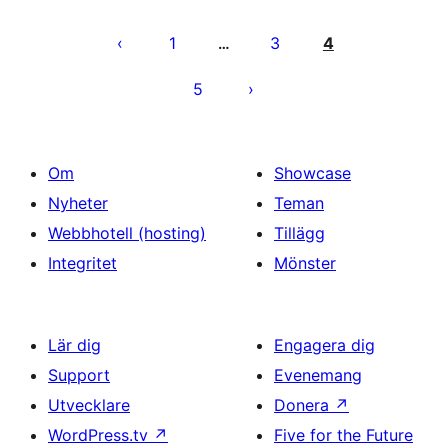
Sidnumrering
för
1
3
4
…
inlägg
5
Om
Showcase
Nyheter
Teman
Webbhotell (hosting)
Tillägg
Integritet
Mönster
Lär dig
Engagera dig
Support
Evenemang
Utvecklare
Donera
↗
WordPress.tv
↗
Five for the Future