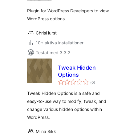
Plugin for WordPress Developers to view
WordPress options.
ChrisHurst
10+ aktiva installationer
Testat med 3.3.2
Tweak Hidden
Options
Totalt
(
0)
antal
betyg:
Tweak Hidden Options is a safe and
easy-to-use way to modify, tweak, and
change various hidden options within
WordPress.
Miina Sikk