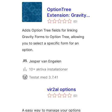
OptionTree
Extension: Gravity
Totalt
Forms
(
0)
antal
betyg:
Adds Option Tree fields for linking
Gravity Forms to Option Tree, allowing
you to select a specific form for an
option.
Jesper van Engelen
10+ aktiva installationer
Testat med 3.7.41
vir2al options
Totalt
(
0)
antal
betyg:
A easy way to manage your options