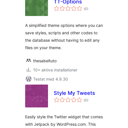
TT-Options
Totalt
(
0)
antal
betyg:
A simplified theme options where you can
save styles, scripts and other codes to
the database without having to edit any
files on your theme.
thesabeltuto
10+ aktiva installationer
Testat med 4.9.30
Style My Tweets
Totalt
(
0)
antal
betyg:
Easily style the Twitter widget that comes
with Jetpack by WordPress.com. This