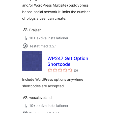
and/or WordPress Multisite+buddypress
based social network.It limits the number
of blogs a user can create.
Brajesh
10+ aktiva installationer
Testat med 3.2.1
WP247 Get Option
Shortcode
Totalt
(
0)
antal
betyg:
Include WordPress options anywhere
shortcodes are accepted.
wescleveland
10+ aktiva installationer