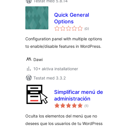
Testat med 5.8.14
Quick General
Options
Totalt
(
0)
antal
betyg:
Configuration panel with multiple options
to enable/disable features in WordPress.
Dawi
10+ aktiva installationer
Testat med 3.3.2
Simplificar menú de
administración
Totalt
(
1)
antal
betyg:
Oculta los elementos del menú que no
desees que los usuarios de tu WordPress