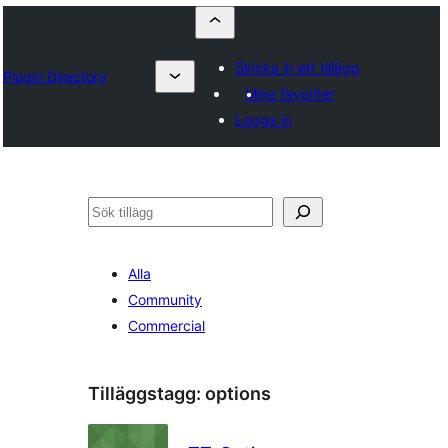
Skicka in ett tillägg
Plugin Directory
Mina favoriter
Logga in
Sök
Alla
Community
Commercial
Tilläggstagg:
options