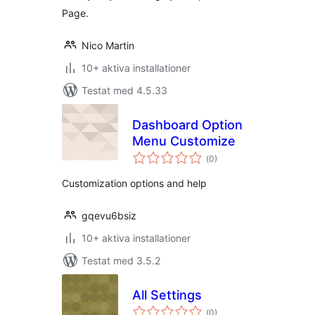
Page.
Nico Martin
10+ aktiva installationer
Testat med 4.5.33
Dashboard Option
Menu Customize
Totalt
(
0)
antal
betyg:
Customization options and help
gqevu6bsiz
10+ aktiva installationer
Testat med 3.5.2
All Settings
Totalt
(
0)