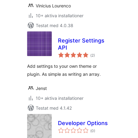
Vinicius Lourenco
10+ aktiva installationer
Testat med 4.0.38
Register Settings
API
Totalt
(
2)
antal
betyg:
Add settings to your own theme or
plugin. As simple as writing an array.
Jenst
10+ aktiva installationer
Testat med 4.1.42
Developer Options
Totalt
(
0)
antal
betyg: