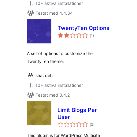
10+ aktiva installationer
Testat med 4.4.34
TwentyTen Options
Totalt
(
1)
antal
betyg:
A set of options to customize the
TwentyTen theme.
shazdeh
10+ aktiva installationer
Testat med 3.4.2
Limit Blogs Per
User
Totalt
(
0)
antal
betyg:
This plugin is for WordPress Multisite