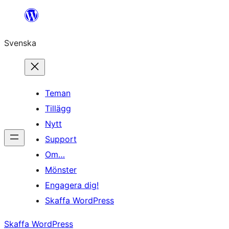
Hoppa
till
Svenska
innehåll
Teman
Tillägg
Nytt
Support
Om…
Mönster
Engagera dig!
Skaffa WordPress
Skaffa WordPress