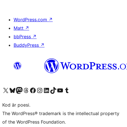
WordPress.com
↗
Matt
↗
bbPress
↗
BuddyPress
↗
Besök vår X-konto (f.d. Twitter)
Besök vårt Bluesky-konto
Besök vårt Mastodon-konto
Besök vårt Thread-konto
Besök vår Facebook-sida
Besök vårt Instagram-konto
Besök vårt LinkedIn-konto
Besök vårt TikTok-konto
Besök vår YouTube-kanal
Besök vårt Tumblr-konto
Kod är poesi.
The WordPress® trademark is the intellectual property
of the WordPress Foundation.