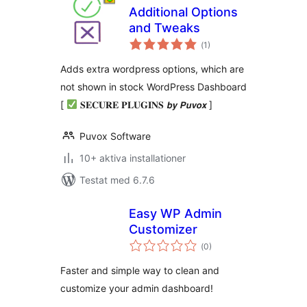
Additional Options
and Tweaks
Totalt
(
1)
antal
betyg:
Adds extra wordpress options, which are
not shown in stock WordPress Dashboard
[
𝐒𝐄𝐂𝐔𝐑𝐄 𝐏𝐋𝐔𝐆𝐈𝐍𝐒 𝙗𝙮 𝙋𝙪𝙫𝙤𝙭 ]
Puvox Software
10+ aktiva installationer
Testat med 6.7.6
Easy WP Admin
Customizer
Totalt
(
0)
antal
betyg:
Faster and simple way to clean and
customize your admin dashboard!