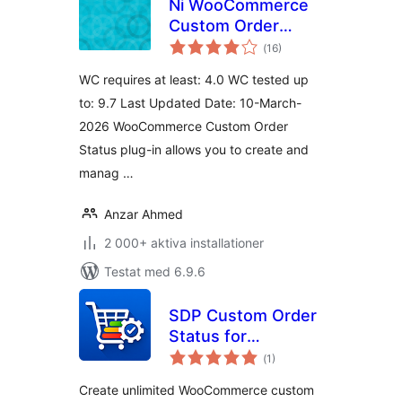
Ni WooCommerce
Custom Order
Totalt
Status
(
16)
antal
betyg:
WC requires at least: 4.0 WC tested up
to: 9.7 Last Updated Date: 10-March-
2026 WooCommerce Custom Order
Status plug-in allows you to create and
manag …
Anzar Ahmed
2 000+ aktiva installationer
Testat med 6.9.6
SDP Custom Order
Status for
Totalt
WooCommerce
(
1)
antal
betyg:
Create unlimited WooCommerce custom