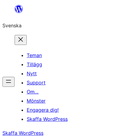
Hoppa
till
Svenska
innehåll
Teman
Tillägg
Nytt
Support
Om…
Mönster
Engagera dig!
Skaffa WordPress
Skaffa WordPress