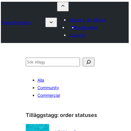
Skicka in ett tillägg
Plugin Directory
Mina favoriter
Logga in
Sök
Alla
Community
Commercial
Tilläggstagg:
order statuses