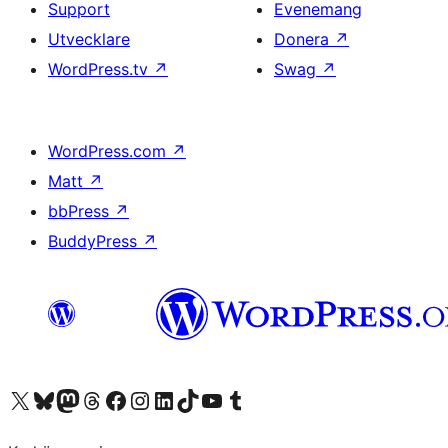
Support
Evenemang
Utvecklare
Donera
↗
WordPress.tv
↗
Swag
↗
WordPress.com
↗
Matt
↗
bbPress
↗
BuddyPress
↗
Besök vår X-konto (f.d. Twitter)
Besök vårt Bluesky-konto
Besök vårt Mastodon-konto
Besök vårt Thread-konto
Besök vår Facebook-sida
Besök vårt Instagram-konto
Besök vårt LinkedIn-konto
Besök vårt TikTok-konto
Besök vår YouTube-kanal
Besök vårt Tumblr-konto