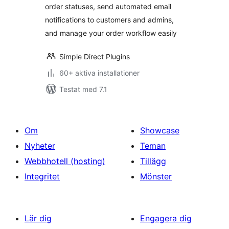
order statuses, send automated email
notifications to customers and admins,
and manage your order workflow easily
Simple Direct Plugins
60+ aktiva installationer
Testat med 7.1
Om
Showcase
Nyheter
Teman
Webbhotell (hosting)
Tillägg
Integritet
Mönster
Lär dig
Engagera dig