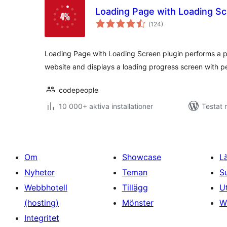
Loading Page with Loading S
Totalt
(
124)
antal
betyg:
Loading Page with Loading Screen plugin performs a p
website and displays a loading progress screen with 
codepeople
10 000+ aktiva installationer
Testat 
Om
Showcase
L
Nyheter
Teman
S
Webbhotell
Tillägg
U
(hosting)
Mönster
W
Integritet