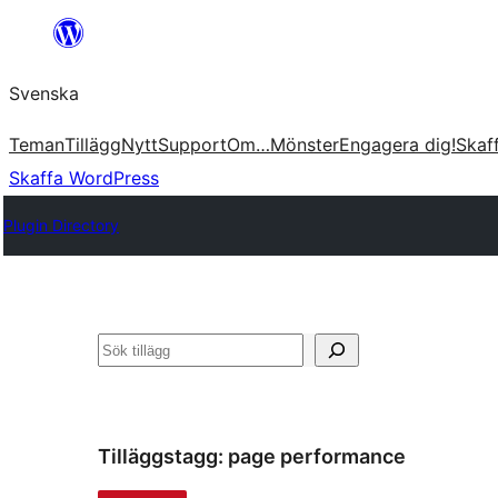
Hoppa
till
Svenska
innehåll
Teman
Tillägg
Nytt
Support
Om…
Mönster
Engagera dig!
Skaf
Skaffa WordPress
Plugin Directory
Sök
Tilläggstagg:
page performance