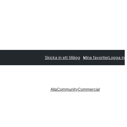
Skicka in ett tillägg
Mina favoriter
Logga in
Alla
Community
Commercial