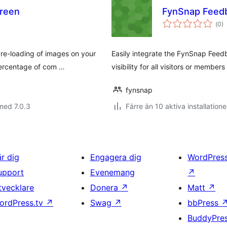
creen
FynSnap Feed
Tot
(
0)
ant
bet
re-loading of images on your
Easily integrate the FynSnap Feed
percentage of com …
visibility for all visitors or members
fynsnap
med 7.0.3
Färre än 10 aktiva installatione
är dig
Engagera dig
WordPres
upport
Evenemang
↗
tvecklare
Donera
↗
Matt
↗
ordPress.tv
↗
Swag
↗
bbPress
BuddyPre