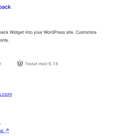
back
alt
al
yg:
back Widget into your WordPress site. Customize
 only.
r
Testat med 6.7.6
s.com
↗
ss
↗