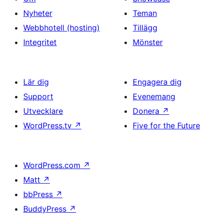
Nyheter
Teman
Webbhotell (hosting)
Tillägg
Integritet
Mönster
Lär dig
Engagera dig
Support
Evenemang
Utvecklare
Donera
↗
WordPress.tv
↗
Five for the Future
WordPress.com
↗
Matt
↗
bbPress
↗
BuddyPress
↗