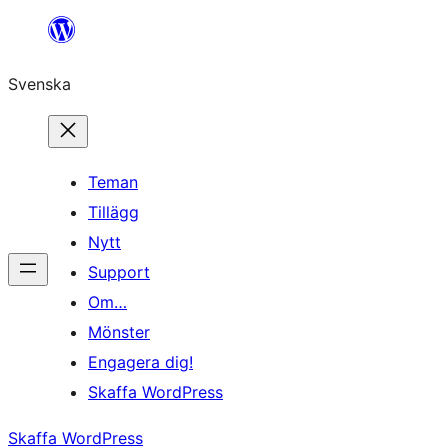
Hoppa
till
Svenska
innehåll
Teman
Tillägg
Nytt
Support
Om…
Mönster
Engagera dig!
Skaffa WordPress
Skaffa WordPress