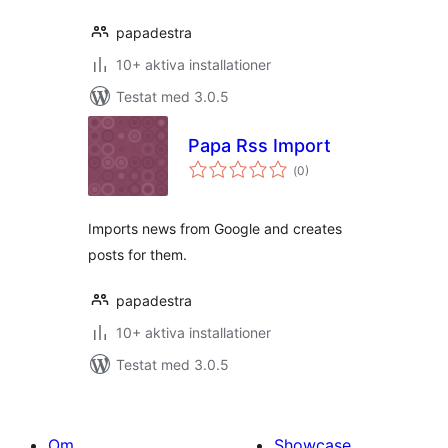
papadestra
10+ aktiva installationer
Testat med 3.0.5
Papa Rss Import
Totalt
(
0)
antal
betyg:
Imports news from Google and creates
posts for them.
papadestra
10+ aktiva installationer
Testat med 3.0.5
Om
Showcase