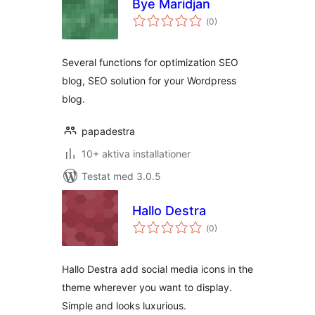
Bye Maridjan
Totalt
(
0)
antal
betyg:
Several functions for optimization SEO
blog, SEO solution for your Wordpress
blog.
papadestra
10+ aktiva installationer
Testat med 3.0.5
Hallo Destra
Totalt
(
0)
antal
betyg:
Hallo Destra add social media icons in the
theme wherever you want to display.
Simple and looks luxurious.