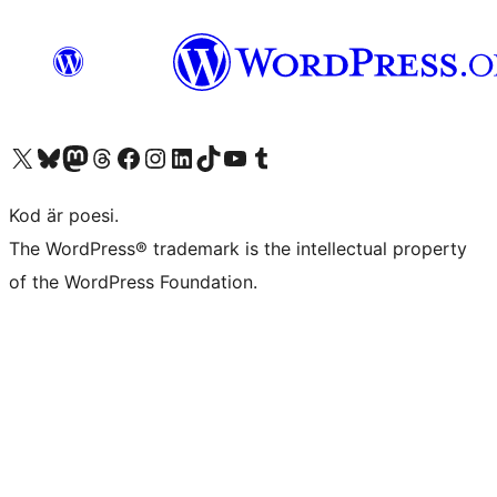
Besök vår X-konto (f.d. Twitter)
Besök vårt Bluesky-konto
Besök vårt Mastodon-konto
Besök vårt Thread-konto
Besök vår Facebook-sida
Besök vårt Instagram-konto
Besök vårt LinkedIn-konto
Besök vårt TikTok-konto
Besök vår YouTube-kanal
Besök vårt Tumblr-konto
Kod är poesi.
The WordPress® trademark is the intellectual property
of the WordPress Foundation.