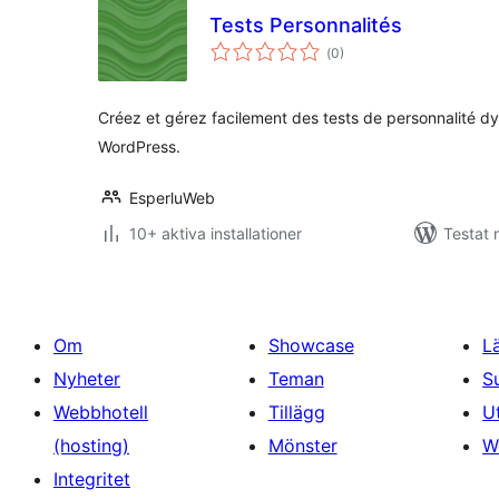
Tests Personnalités
Totalt
(
0)
antal
betyg:
Créez et gérez facilement des tests de personnalité dy
WordPress.
EsperluWeb
10+ aktiva installationer
Testat 
Om
Showcase
L
Nyheter
Teman
S
Webbhotell
Tillägg
U
(hosting)
Mönster
W
Integritet