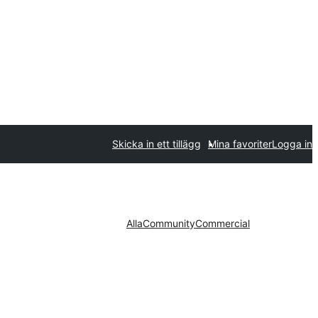
Skicka in ett tillägg
Mina favoriter
Logga in
Alla
Community
Commercial