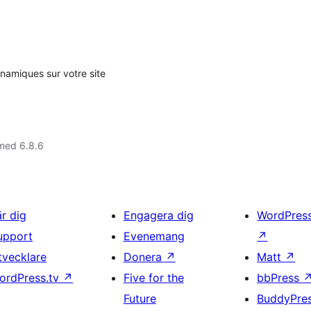
namiques sur votre site
med 6.8.6
är dig
Engagera dig
WordPres
upport
Evenemang
↗
tvecklare
Donera
↗
Matt
↗
ordPress.tv
↗
Five for the
bbPress
Future
BuddyPre