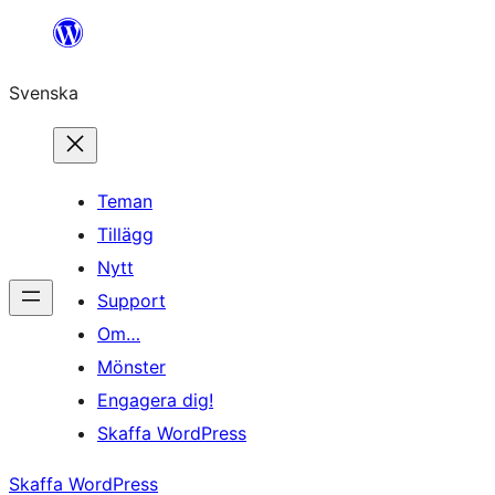
Hoppa
till
Svenska
innehåll
Teman
Tillägg
Nytt
Support
Om…
Mönster
Engagera dig!
Skaffa WordPress
Skaffa WordPress