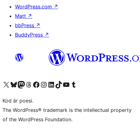
WordPress.com
↗
Matt
↗
bbPress
↗
BuddyPress
↗
Besök vår X-konto (f.d. Twitter)
Besök vårt Bluesky-konto
Besök vårt Mastodon-konto
Besök vårt Thread-konto
Besök vår Facebook-sida
Besök vårt Instagram-konto
Besök vårt LinkedIn-konto
Besök vårt TikTok-konto
Besök vår YouTube-kanal
Besök vårt Tumblr-konto
Kod är poesi.
The WordPress® trademark is the intellectual property
of the WordPress Foundation.