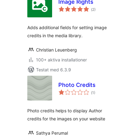
Image Rights
Totalt
(
2)
antal
betyg:
Adds additional fields for setting image
credits in the media library.
Christian Leuenberg
100+ aktiva installationer
Testat med 6.3.9
Photo Credits
Totalt
(
1)
antal
betyg:
Photo credits helps to display Author
credits for the images on your website
Sathya Perumal