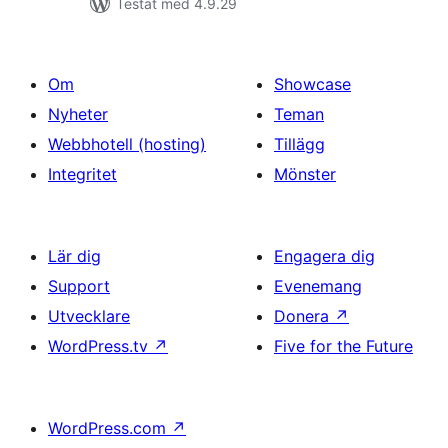
Testat med 4.9.29
Om
Showcase
Nyheter
Teman
Webbhotell (hosting)
Tillägg
Integritet
Mönster
Lär dig
Engagera dig
Support
Evenemang
Utvecklare
Donera
↗
WordPress.tv
↗
Five for the Future
WordPress.com
↗