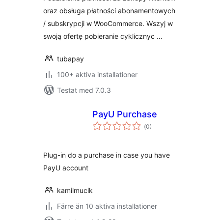
oraz obsługa płatności abonamentowych
/ subskrypcji w WooCommerce. Wszyj w
swoją ofertę pobieranie cyklicznyc …
tubapay
100+ aktiva installationer
Testat med 7.0.3
PayU Purchase
Totalt
(
0)
antal
betyg:
Plug-in do a purchase in case you have
PayU account
kamilmucik
Färre än 10 aktiva installationer