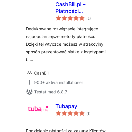
CashBill.pl –
Płatności
Totalt
WooCommerce
(
2)
antal
betyg:
Dedykowane rozwiązanie integrujące
najpopularniejsze metody płatności.
Dzięki tej wtyczce możesz w atrakcyjny
sposób prezentować siatkę z logotypami
b …
CashBill
900+ aktiva installationer
Testat med 6.8.7
Tubapay
Totalt
(
1)
antal
betyg:
Podzielenie płatności za zakupy Klientów