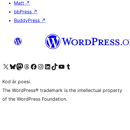
Matt
↗
bbPress
↗
BuddyPress
↗
Besök vår X-konto (f.d. Twitter)
Besök vårt Bluesky-konto
Besök vårt Mastodon-konto
Besök vårt Thread-konto
Besök vår Facebook-sida
Besök vårt Instagram-konto
Besök vårt LinkedIn-konto
Besök vårt TikTok-konto
Besök vår YouTube-kanal
Besök vårt Tumblr-konto
Kod är poesi.
The WordPress® trademark is the intellectual property
of the WordPress Foundation.