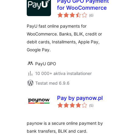
PayU GPO Payment
for WooCommerce
Totalt
(
6)
antal
betyg:
PayU fast online payments for
WooCommerce. Banks, BLIK, credit or
debit cards, Installments, Apple Pay,
Google Pay.
PayU GPO
10 000+ aktiva installationer
Testat med 6.9.6
Pay by paynow.pl
Totalt
(
5)
antal
betyg:
paynow is a secure online payment by
bank transfers, BLIK and card.