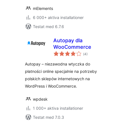
mElements
6 000+ aktiva installationer
Testat med 6.7.6
Autopay dla
WooCommerce
Totalt
(
4)
antal
betyg:
Autopay – niezawodna wtyczka do
płatności online specjalnie na potrzeby
polskich sklepów internetowych na
WordPress i WooCommerce.
wpdesk
1 000+ aktiva installationer
Testat med 7.0.3