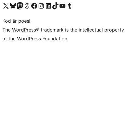
Besök vår X-konto (f.d. Twitter)
Besök vårt Bluesky-konto
Besök vårt Mastodon-konto
Besök vårt Thread-konto
Besök vår Facebook-sida
Besök vårt Instagram-konto
Besök vårt LinkedIn-konto
Besök vårt TikTok-konto
Besök vår YouTube-kanal
Besök vårt Tumblr-konto
Kod är poesi.
The WordPress® trademark is the intellectual property
of the WordPress Foundation.