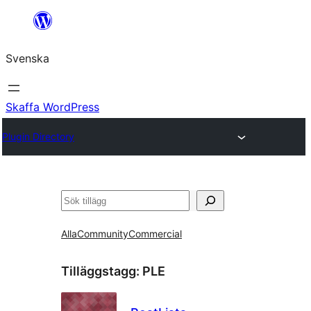
Hoppa
till
Svenska
innehåll
Skaffa WordPress
Plugin Directory
Sök
Alla
Community
Commercial
Tilläggstagg:
PLE