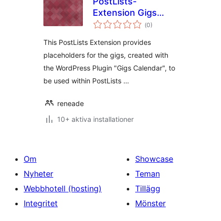
PostLists-
Extension Gigs
Totalt
Calandar
(
0)
antal
betyg:
This PostLists Extension provides
placeholders for the gigs, created with
the WordPress Plugin "Gigs Calendar", to
be used within PostLists …
reneade
10+ aktiva installationer
Om
Showcase
Nyheter
Teman
Webbhotell (hosting)
Tillägg
Integritet
Mönster