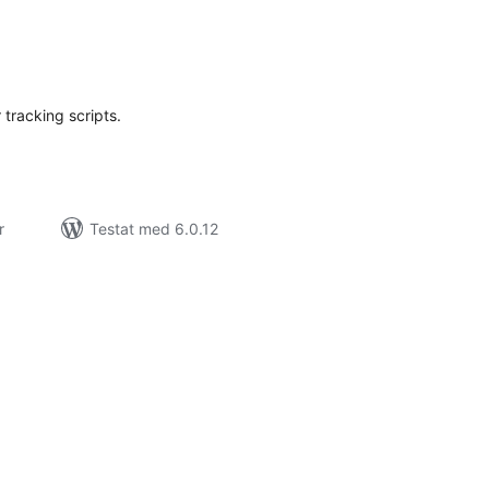
alt
al
yg:
 tracking scripts.
r
Testat med 6.0.12