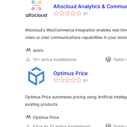
Altocloud Analytics & Commun
Totalt
(
0)
antal
betyg:
Altocloud's WooCommerce integration enables real-time 
video or chat communications capabilities in your store
ismriv
10+ aktiva installationer
Testat
Optimus Price
Totalt
(
0)
antal
betyg:
Optimus Price automates pricing using Artificial Intellig
existing products.
Optimus Price
Färre än 10 aktiva installationer
Testat