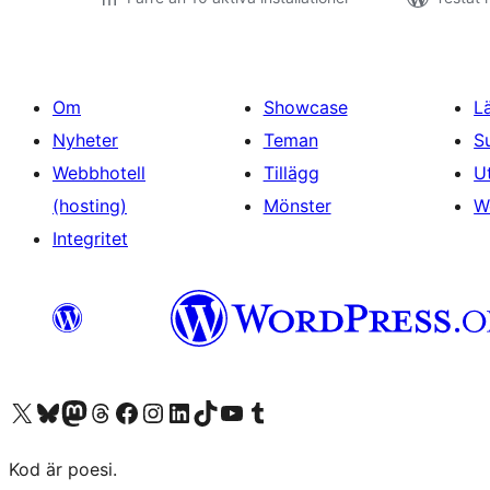
Om
Showcase
L
Nyheter
Teman
S
Webbhotell
Tillägg
U
(hosting)
Mönster
W
Integritet
Besök vår X-konto (f.d. Twitter)
Besök vårt Bluesky-konto
Besök vårt Mastodon-konto
Besök vårt Thread-konto
Besök vår Facebook-sida
Besök vårt Instagram-konto
Besök vårt LinkedIn-konto
Besök vårt TikTok-konto
Besök vår YouTube-kanal
Besök vårt Tumblr-konto
Kod är poesi.