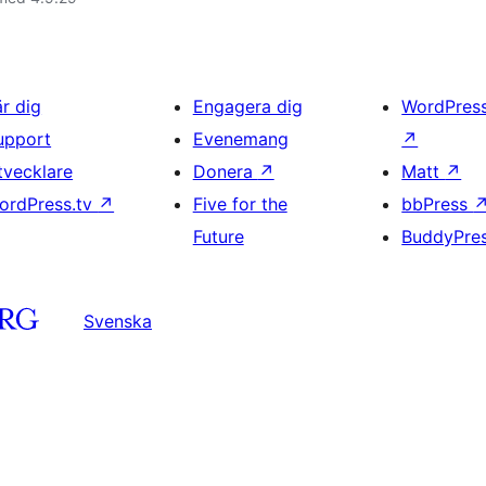
är dig
Engagera dig
WordPres
upport
Evenemang
↗
tvecklare
Donera
↗
Matt
↗
ordPress.tv
↗
Five for the
bbPress
Future
BuddyPre
Svenska