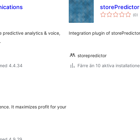
ications
storePredictor
Tot
(
0)
ant
bet
predictive analytics & voice,
Integration plugin of storePredictor
.
storepredictor
 med 4.4.34
Färre än 10 aktiva installatione
ence. It maximizes profit for your
 med 4.9.29