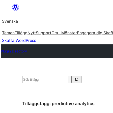
Hoppa
till
Svenska
innehåll
Teman
Tillägg
Nytt
Support
Om…
Mönster
Engagera dig!
Skaf
Skaffa WordPress
Plugin Directory
Sök
Tilläggstagg:
predictive analytics