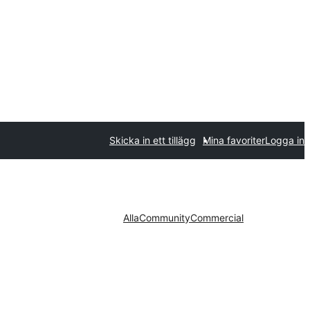
Skicka in ett tillägg
Mina favoriter
Logga in
Alla
Community
Commercial