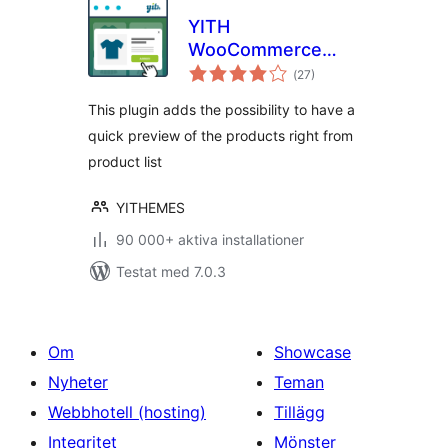
YITH
WooCommerce
Totalt
Quick View
(
27)
antal
betyg:
This plugin adds the possibility to have a
quick preview of the products right from
product list
YITHEMES
90 000+ aktiva installationer
Testat med 7.0.3
Om
Showcase
Nyheter
Teman
Webbhotell (hosting)
Tillägg
Integritet
Mönster