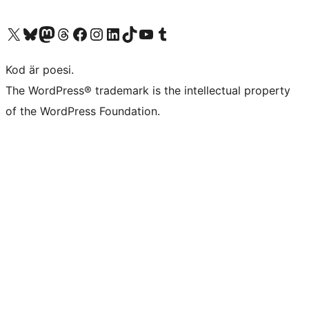
Besök vår X-konto (f.d. Twitter)
Besök vårt Bluesky-konto
Besök vårt Mastodon-konto
Besök vårt Thread-konto
Besök vår Facebook-sida
Besök vårt Instagram-konto
Besök vårt LinkedIn-konto
Besök vårt TikTok-konto
Besök vår YouTube-kanal
Besök vårt Tumblr-konto
Kod är poesi.
The WordPress® trademark is the intellectual property
of the WordPress Foundation.