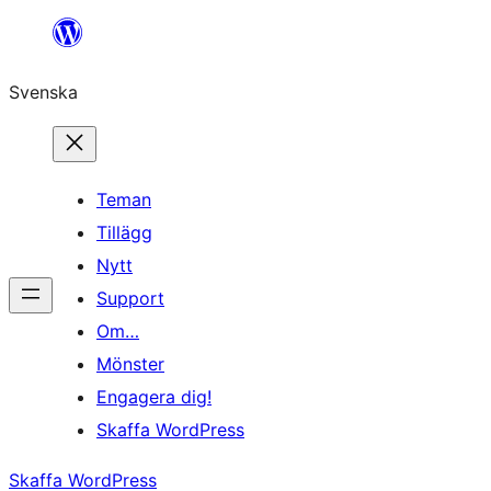
Hoppa
till
Svenska
innehåll
Teman
Tillägg
Nytt
Support
Om…
Mönster
Engagera dig!
Skaffa WordPress
Skaffa WordPress