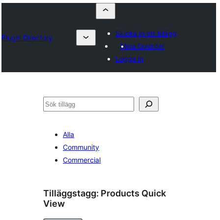
Skicka in ett tillägg
Plugin Directory
Mina favoriter
Logga in
Sök
Alla
Community
Commercial
Tilläggstagg:
Products Quick
View