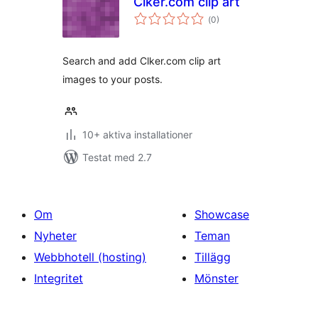
Clker.com clip art
Totalt
(
0)
antal
betyg:
Search and add Clker.com clip art
images to your posts.
10+ aktiva installationer
Testat med 2.7
Om
Showcase
Nyheter
Teman
Webbhotell (hosting)
Tillägg
Integritet
Mönster