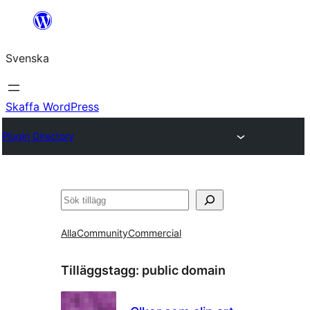
Hoppa
till
Svenska
innehåll
Skaffa WordPress
Plugin Directory
Sök
Alla
Community
Commercial
Tilläggstagg:
public domain