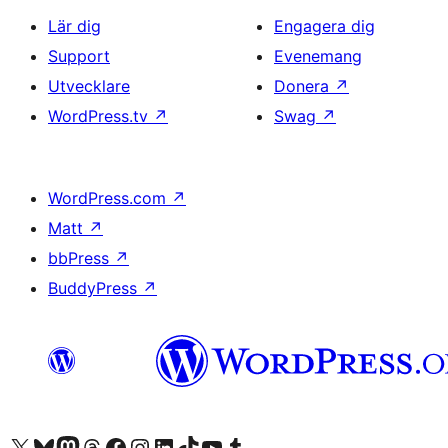
Lär dig
Engagera dig
Support
Evenemang
Utvecklare
Donera
↗
WordPress.tv
↗
Swag
↗
WordPress.com
↗
Matt
↗
bbPress
↗
BuddyPress
↗
Besök vår X-konto (f.d. Twitter)
Besök vårt Bluesky-konto
Besök vårt Mastodon-konto
Besök vårt Thread-konto
Besök vår Facebook-sida
Besök vårt Instagram-konto
Besök vårt LinkedIn-konto
Besök vårt TikTok-konto
Besök vår YouTube-kanal
Besök vårt Tumblr-konto