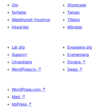
Om
Showcase
Nyheter
Teman
Webbhotell (hosting)
Tillägg
Integritet
Mönster
Lär dig
Engagera dig
Support
Evenemang
Utvecklare
Donera
↗
WordPress.tv
↗
Swag
↗
WordPress.com
↗
Matt
↗
bbPress
↗