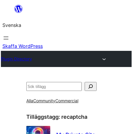
Hoppa
till
Svenska
innehåll
Skaffa WordPress
Plugin Directory
Sök
Alla
Community
Commercial
Tilläggstagg:
recaptcha