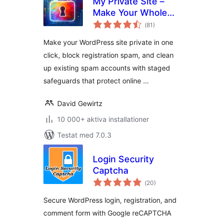
My Private Site –
Make Your Whole
Totalt
Site Private, Force
(
81)
antal
betyg:
Login & Block
Make your WordPress site private in one
Registration Spam
click, block registration spam, and clean
up existing spam accounts with staged
safeguards that protect online …
David Gewirtz
10 000+ aktiva installationer
Testat med 7.0.3
Login Security
Captcha
Totalt
(
20)
antal
betyg:
Secure WordPress login, registration, and
comment form with Google reCAPTCHA