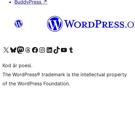
BuddyPress
↗
Besök vår X-konto (f.d. Twitter)
Besök vårt Bluesky-konto
Besök vårt Mastodon-konto
Besök vårt Thread-konto
Besök vår Facebook-sida
Besök vårt Instagram-konto
Besök vårt LinkedIn-konto
Besök vårt TikTok-konto
Besök vår YouTube-kanal
Besök vårt Tumblr-konto
Kod är poesi.
The WordPress® trademark is the intellectual property
of the WordPress Foundation.