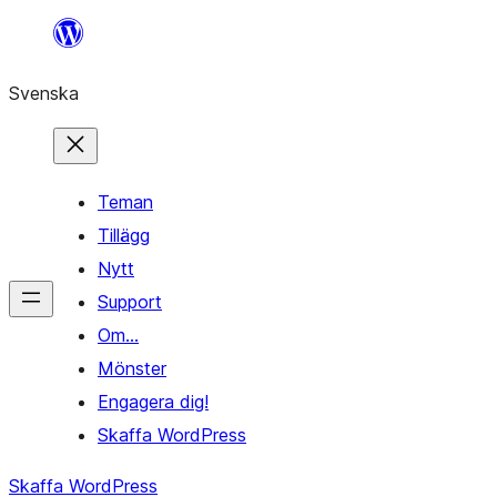
Hoppa
till
Svenska
innehåll
Teman
Tillägg
Nytt
Support
Om…
Mönster
Engagera dig!
Skaffa WordPress
Skaffa WordPress