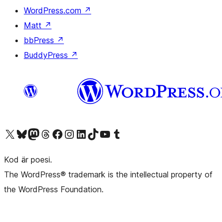
WordPress.com
↗
Matt
↗
bbPress
↗
BuddyPress
↗
Besök vår X-konto (f.d. Twitter)
Besök vårt Bluesky-konto
Besök vårt Mastodon-konto
Besök vårt Thread-konto
Besök vår Facebook-sida
Besök vårt Instagram-konto
Besök vårt LinkedIn-konto
Besök vårt TikTok-konto
Besök vår YouTube-kanal
Besök vårt Tumblr-konto
Kod är poesi.
The WordPress® trademark is the intellectual property of
the WordPress Foundation.