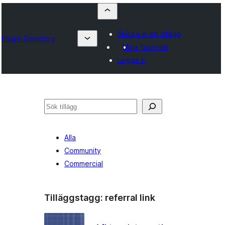
Skicka in ett tillägg
Plugin Directory
Mina favoriter
Logga in
Sök
Alla
Community
Commercial
Tilläggstagg:
referral link