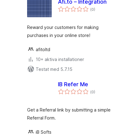
Afi.to – Integration
Totalt
(
0)
antal
betyg:
Reward your customers for making
purchases in your online store!
afitoltd
10+ aktiva installationer
Testat med 5.7.15
IB Refer Me
Totalt
(
0)
antal
betyg:
Get a Referral link by submitting a simple
Referral Form.
iB Softs