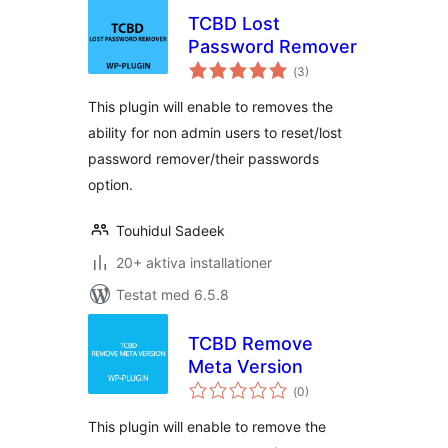
TCBD Lost
Password Remover
Totalt
(
3)
antal
betyg:
This plugin will enable to removes the
ability for non admin users to reset/lost
password remover/their passwords
option.
Touhidul Sadeek
20+ aktiva installationer
Testat med 6.5.8
TCBD Remove
Meta Version
Totalt
(
0)
antal
betyg:
This plugin will enable to remove the