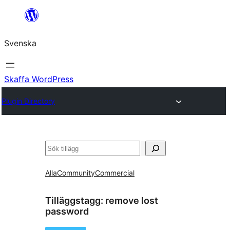
Hoppa
till
Svenska
innehåll
Skaffa WordPress
Plugin Directory
Sök
Alla
Community
Commercial
Tilläggstagg:
remove lost
password