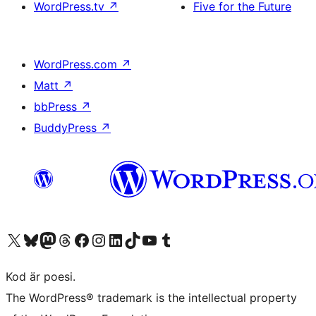
WordPress.tv
↗
Five for the Future
WordPress.com
↗
Matt
↗
bbPress
↗
BuddyPress
↗
Besök vår X-konto (f.d. Twitter)
Besök vårt Bluesky-konto
Besök vårt Mastodon-konto
Besök vårt Thread-konto
Besök vår Facebook-sida
Besök vårt Instagram-konto
Besök vårt LinkedIn-konto
Besök vårt TikTok-konto
Besök vår YouTube-kanal
Besök vårt Tumblr-konto
Kod är poesi.
The WordPress® trademark is the intellectual property