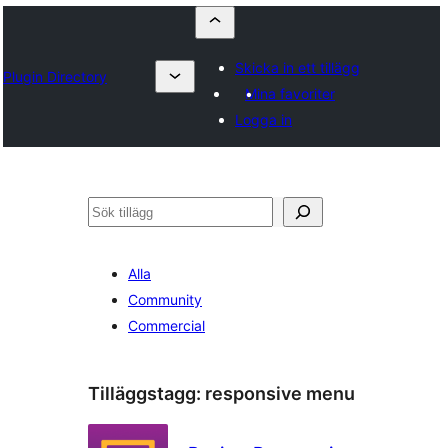
Skicka in ett tillägg
Plugin Directory
Mina favoriter
Logga in
Sök
Alla
Community
Commercial
Tilläggstagg:
responsive menu