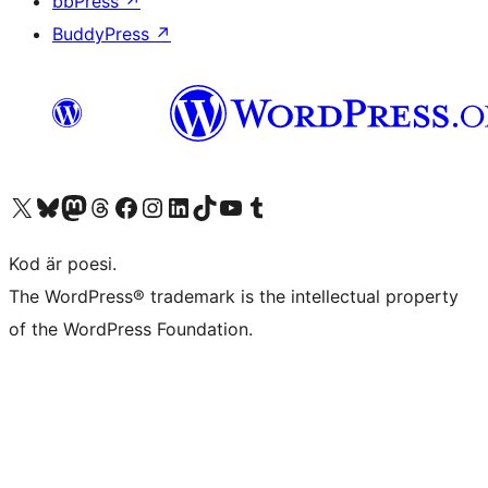
bbPress
↗
BuddyPress
↗
Besök vår X-konto (f.d. Twitter)
Besök vårt Bluesky-konto
Besök vårt Mastodon-konto
Besök vårt Thread-konto
Besök vår Facebook-sida
Besök vårt Instagram-konto
Besök vårt LinkedIn-konto
Besök vårt TikTok-konto
Besök vår YouTube-kanal
Besök vårt Tumblr-konto
Kod är poesi.
The WordPress® trademark is the intellectual property
of the WordPress Foundation.