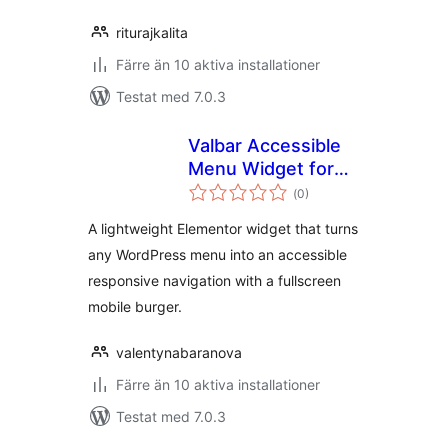
riturajkalita
Färre än 10 aktiva installationer
Testat med 7.0.3
Valbar Accessible
Menu Widget for
Totalt
Elementor
(
0)
antal
betyg:
A lightweight Elementor widget that turns
any WordPress menu into an accessible
responsive navigation with a fullscreen
mobile burger.
valentynabaranova
Färre än 10 aktiva installationer
Testat med 7.0.3