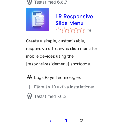
Testat med 6.8.7
LR Responsive
Slide Menu
Totalt
(
0)
antal
betyg:
Create a simple, customizable,
responsive off-canvas slide menu for
mobile devices using the
[responsiveslidemenu] shortcode.
LogicRays Technologies
Färre än 10 aktiva installationer
Testat med 7.0.3
Sidnumrering
för
1
2
inlägg