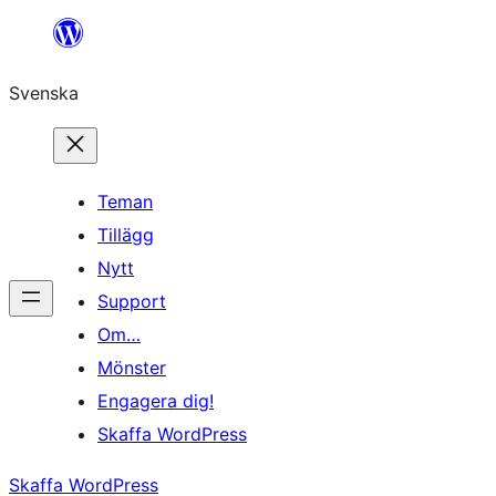
Hoppa
till
Svenska
innehåll
Teman
Tillägg
Nytt
Support
Om…
Mönster
Engagera dig!
Skaffa WordPress
Skaffa WordPress