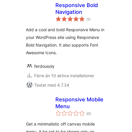
Responsive Bold
Navigation
Totalt
(
1)
antal
betyg:
Add a cool and bold Responsive Menu in
your WordPress site using Responsive
Bold Navigation. It also supports Font
Awesome Icons.
ferdousoly
Färre än 10 aktiva installationer
Testat med 4.7.34
Responsive Mobile
Menu
Totalt
(
0)
antal
betyg:
Get a minimalistic off canvas mobile
menu, it be set to be shown only on