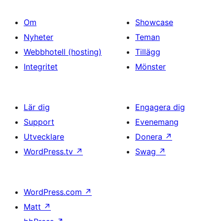
Om
Showcase
Nyheter
Teman
Webbhotell (hosting)
Tillägg
Integritet
Mönster
Lär dig
Engagera dig
Support
Evenemang
Utvecklare
Donera
↗
WordPress.tv
↗
Swag
↗
WordPress.com
↗
Matt
↗