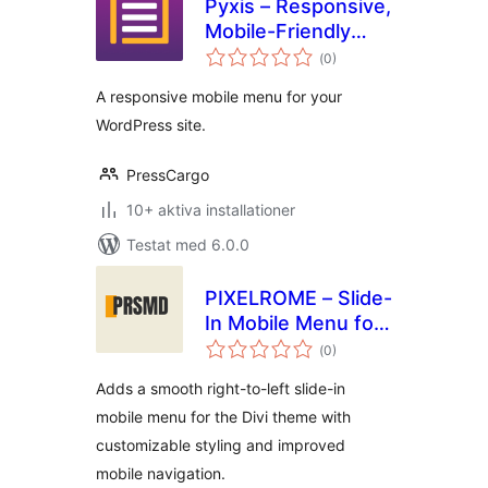
Pyxis – Responsive,
Mobile-Friendly
Totalt
Menu
(
0)
antal
betyg:
A responsive mobile menu for your
WordPress site.
PressCargo
10+ aktiva installationer
Testat med 6.0.0
PIXELROME – Slide-
In Mobile Menu for
Totalt
Divi
(
0)
antal
betyg:
Adds a smooth right-to-left slide-in
mobile menu for the Divi theme with
customizable styling and improved
mobile navigation.