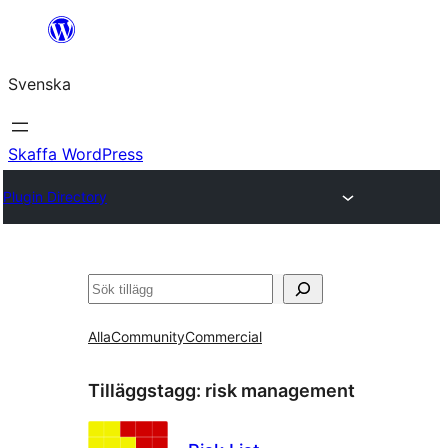
Hoppa
till
Svenska
innehåll
Skaffa WordPress
Plugin Directory
Sök
Alla
Community
Commercial
Tilläggstagg:
risk management