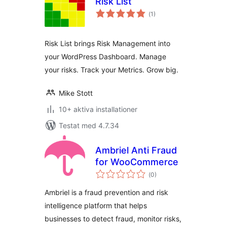
Risk List
Totalt
(
1)
antal
betyg:
Risk List brings Risk Management into
your WordPress Dashboard. Manage
your risks. Track your Metrics. Grow big.
Mike Stott
10+ aktiva installationer
Testat med 4.7.34
Ambriel Anti Fraud
for WooCommerce
Totalt
(
0)
antal
betyg:
Ambriel is a fraud prevention and risk
intelligence platform that helps
businesses to detect fraud, monitor risks,