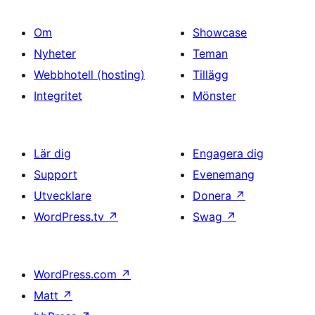
Om
Showcase
Nyheter
Teman
Webbhotell (hosting)
Tillägg
Integritet
Mönster
Lär dig
Engagera dig
Support
Evenemang
Utvecklare
Donera
↗
WordPress.tv
↗
Swag
↗
WordPress.com
↗
Matt
↗