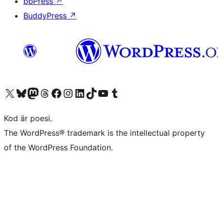
bbPress
↗
BuddyPress
↗
Besök vår X-konto (f.d. Twitter)
Besök vårt Bluesky-konto
Besök vårt Mastodon-konto
Besök vårt Thread-konto
Besök vår Facebook-sida
Besök vårt Instagram-konto
Besök vårt LinkedIn-konto
Besök vårt TikTok-konto
Besök vår YouTube-kanal
Besök vårt Tumblr-konto
Kod är poesi.
The WordPress® trademark is the intellectual property
of the WordPress Foundation.