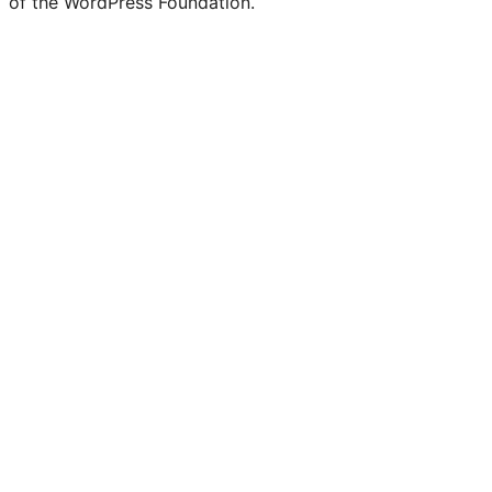
of the WordPress Foundation.