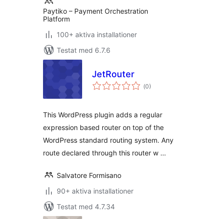
Paytiko – Payment Orchestration
Platform
100+ aktiva installationer
Testat med 6.7.6
JetRouter
Totalt
(
0)
antal
betyg:
This WordPress plugin adds a regular
expression based router on top of the
WordPress standard routing system. Any
route declared through this router w …
Salvatore Formisano
90+ aktiva installationer
Testat med 4.7.34