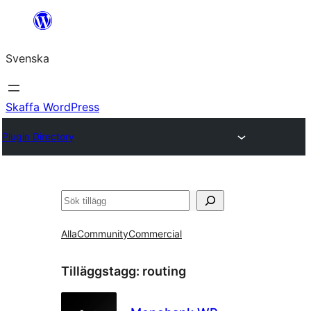
Hoppa
till
Svenska
innehåll
Skaffa WordPress
Plugin Directory
Sök
Alla
Community
Commercial
Tilläggstagg:
routing