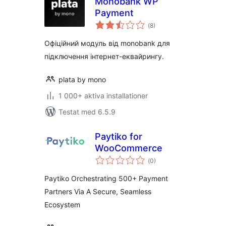
Monobank WP
Payment
Totalt
(
8)
antal
betyg:
Офіційний модуль від monobank для
підключення інтернет-еквайрингу.
plata by mono
1 000+ aktiva installationer
Testat med 6.5.9
Paytiko for
WooCommerce
Totalt
(
0)
antal
betyg:
Paytiko Orchestrating 500+ Payment
Partners Via A Secure, Seamless
Ecosystem