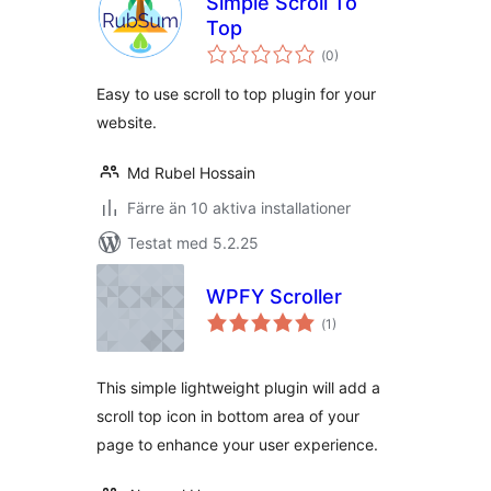
Simple Scroll To
Top
Totalt
(
0)
antal
betyg:
Easy to use scroll to top plugin for your
website.
Md Rubel Hossain
Färre än 10 aktiva installationer
Testat med 5.2.25
WPFY Scroller
Totalt
(
1)
antal
betyg:
This simple lightweight plugin will add a
scroll top icon in bottom area of your
page to enhance your user experience.