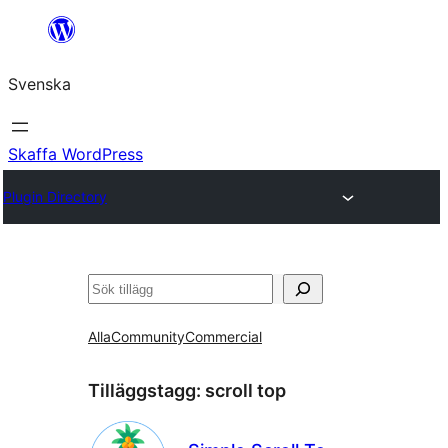
Hoppa
till
Svenska
innehåll
Skaffa WordPress
Plugin Directory
Sök
Alla
Community
Commercial
Tilläggstagg:
scroll top