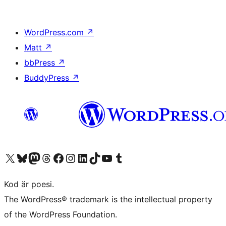
WordPress.com
↗
Matt
↗
bbPress
↗
BuddyPress
↗
Besök vår X-konto (f.d. Twitter)
Besök vårt Bluesky-konto
Besök vårt Mastodon-konto
Besök vårt Thread-konto
Besök vår Facebook-sida
Besök vårt Instagram-konto
Besök vårt LinkedIn-konto
Besök vårt TikTok-konto
Besök vår YouTube-kanal
Besök vårt Tumblr-konto
Kod är poesi.
The WordPress® trademark is the intellectual property
of the WordPress Foundation.