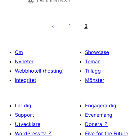
Testat med 6.8.7
Sidnumrering
för
1
2
inlägg
Om
Showcase
Nyheter
Teman
Webbhotell (hosting)
Tillägg
Integritet
Mönster
Lär dig
Engagera dig
Support
Evenemang
Utvecklare
Donera
↗
WordPress.tv
↗
Five for the Future