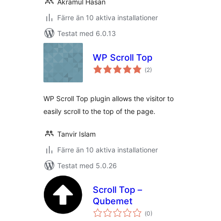
Akramul Hasan
Färre än 10 aktiva installationer
Testat med 6.0.13
WP Scroll Top
Totalt
(
2)
antal
betyg:
WP Scroll Top plugin allows the visitor to
easily scroll to the top of the page.
Tanvir Islam
Färre än 10 aktiva installationer
Testat med 5.0.26
Scroll Top –
Qubemet
Totalt
(
0)
antal