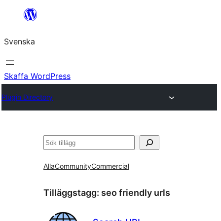
Hoppa
till
Svenska
innehåll
Skaffa WordPress
Plugin Directory
Sök
Alla
Community
Commercial
Tilläggstagg:
seo friendly urls