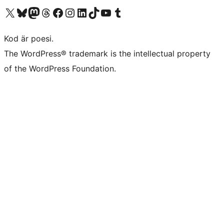
Besök vår X-konto (f.d. Twitter)
Besök vårt Bluesky-konto
Besök vårt Mastodon-konto
Besök vårt Thread-konto
Besök vår Facebook-sida
Besök vårt Instagram-konto
Besök vårt LinkedIn-konto
Besök vårt TikTok-konto
Besök vår YouTube-kanal
Besök vårt Tumblr-konto
Kod är poesi.
The WordPress® trademark is the intellectual property
of the WordPress Foundation.