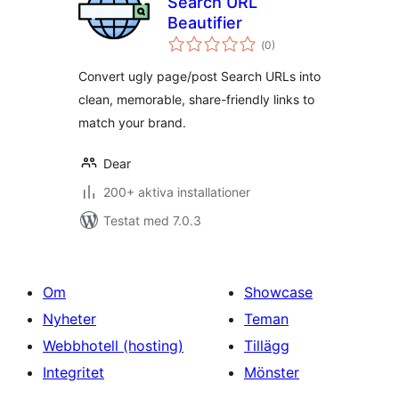
Search URL
Beautifier
Totalt
(
0)
antal
betyg:
Convert ugly page/post Search URLs into
clean, memorable, share-friendly links to
match your brand.
Dear
200+ aktiva installationer
Testat med 7.0.3
Om
Showcase
Nyheter
Teman
Webbhotell (hosting)
Tillägg
Integritet
Mönster