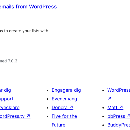
emails from WordPress
s to create your lists with
med 7.0.3
är dig
Engagera dig
WordPres
upport
Evenemang
↗
tvecklare
Donera
↗
Matt
↗
ordPress.tv
↗
Five for the
bbPress
Future
BuddyPre