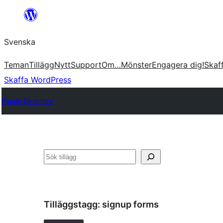
Hoppa
till
Svenska
innehåll
Teman
Tillägg
Nytt
Support
Om…
Mönster
Engagera dig!
Skaf
Skaffa WordPress
Plugin Directory
Sök
Tilläggstagg:
signup forms