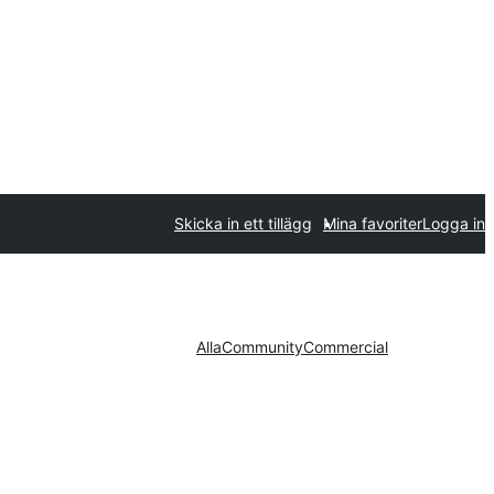
Skicka in ett tillägg
Mina favoriter
Logga in
Alla
Community
Commercial