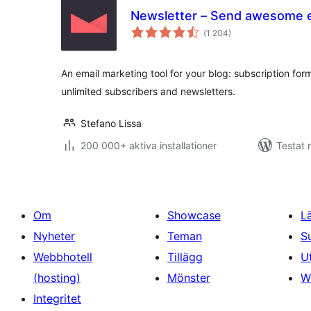
Newsletter – Send awesome 
Totalt
(
1 204)
antal
betyg:
An email marketing tool for your blog: subscription form
unlimited subscribers and newsletters.
Stefano Lissa
200 000+ aktiva installationer
Testat 
Om
Showcase
L
Nyheter
Teman
S
Webbhotell
Tillägg
U
(hosting)
Mönster
W
Integritet