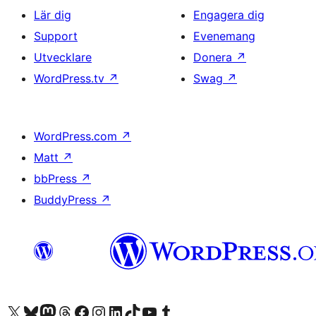
Lär dig
Engagera dig
Support
Evenemang
Utvecklare
Donera
↗
WordPress.tv
↗
Swag
↗
WordPress.com
↗
Matt
↗
bbPress
↗
BuddyPress
↗
Besök vår X-konto (f.d. Twitter)
Besök vårt Bluesky-konto
Besök vårt Mastodon-konto
Besök vårt Thread-konto
Besök vår Facebook-sida
Besök vårt Instagram-konto
Besök vårt LinkedIn-konto
Besök vårt TikTok-konto
Besök vår YouTube-kanal
Besök vårt Tumblr-konto