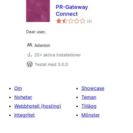
PR-Gateway
Connect
Totalt
(
3)
antal
betyg:
Dear user,
Adenion
20+ aktiva installationer
Testat med 3.0.0
Om
Showcase
Nyheter
Teman
Webbhotell (hosting)
Tillägg
Integritet
Mönster