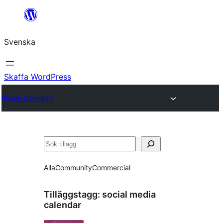
Hoppa
till
Svenska
innehåll
Skaffa WordPress
Plugin Directory
Sök
Alla
Community
Commercial
Tilläggstagg:
social media
calendar