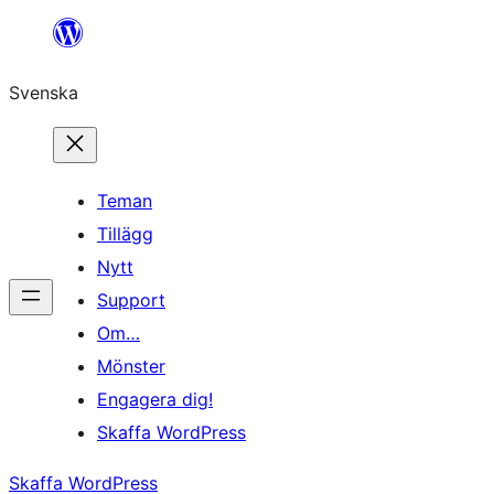
Hoppa
till
Svenska
innehåll
Teman
Tillägg
Nytt
Support
Om…
Mönster
Engagera dig!
Skaffa WordPress
Skaffa WordPress