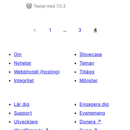
Testat med 7.0.3
Sidnumrering
för
1
3
4
…
inlägg
Om
Showcase
Nyheter
Teman
Webbhotell (hosting)
Tillägg
Integritet
Mönster
Lär dig
Engagera dig
Support
Evenemang
Utvecklare
Donera
↗