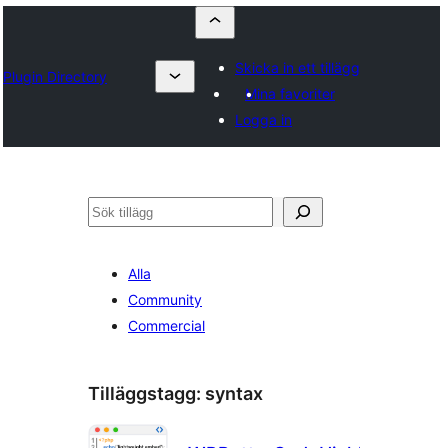
Skicka in ett tillägg
Plugin Directory
Mina favoriter
Logga in
Sök
Alla
Community
Commercial
Tilläggstagg:
syntax