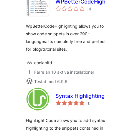
WPBetterCodeHighlighting
Totalt
(
0)
antal
betyg:
WpBetterCodeHighlighting allows you to
show code snippets in over 290+
languages. Its completly free and perfect
for blog/tutorial sites.
conlabltd
Färre än 10 aktiva installationer
Testat med 6.9.6
Syntax Highlighting
Totalt
(
1)
antal
betyg:
HighLight Code allows you to add syntax
highlighting to the snippets contained in