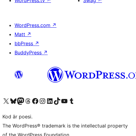
WordPress.tv
↗
Swag
↗
WordPress.com
↗
Matt
↗
bbPress
↗
BuddyPress
↗
Besök vår X-konto (f.d. Twitter)
Besök vårt Bluesky-konto
Besök vårt Mastodon-konto
Besök vårt Thread-konto
Besök vår Facebook-sida
Besök vårt Instagram-konto
Besök vårt LinkedIn-konto
Besök vårt TikTok-konto
Besök vår YouTube-kanal
Besök vårt Tumblr-konto
Kod är poesi.
The WordPress® trademark is the intellectual property
of the WordPress Foundation.