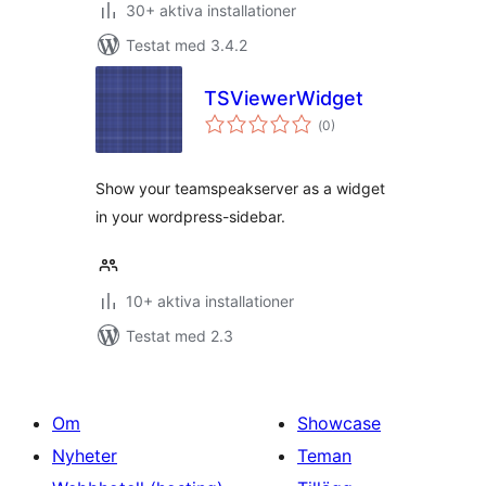
30+ aktiva installationer
Testat med 3.4.2
TSViewerWidget
Totalt
(
0)
antal
betyg:
Show your teamspeakserver as a widget
in your wordpress-sidebar.
10+ aktiva installationer
Testat med 2.3
Om
Showcase
Nyheter
Teman