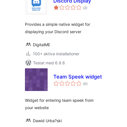
Discord Display
Totalt
(
2)
antal
betyg:
Provides a simple native widget for
displaying your Discord server
DigitalME
100+ aktiva installationer
Testat med 6.9.6
Team Speek widget
Totalt
(
0)
antal
betyg:
Widget for entering team speek from
your website
Dawid Urba?ski