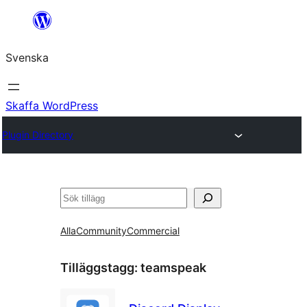
Hoppa
till
Svenska
innehåll
Skaffa WordPress
Plugin Directory
Sök
Alla
Community
Commercial
Tilläggstagg:
teamspeak