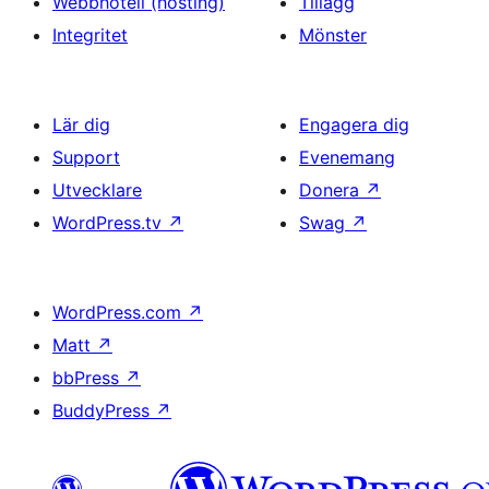
Webbhotell (hosting)
Tillägg
Integritet
Mönster
Lär dig
Engagera dig
Support
Evenemang
Utvecklare
Donera
↗
WordPress.tv
↗
Swag
↗
WordPress.com
↗
Matt
↗
bbPress
↗
BuddyPress
↗