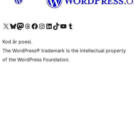
Besök vår X-konto (f.d. Twitter)
Besök vårt Bluesky-konto
Besök vårt Mastodon-konto
Besök vårt Thread-konto
Besök vår Facebook-sida
Besök vårt Instagram-konto
Besök vårt LinkedIn-konto
Besök vårt TikTok-konto
Besök vår YouTube-kanal
Besök vårt Tumblr-konto
Kod är poesi.
The WordPress® trademark is the intellectual property
of the WordPress Foundation.