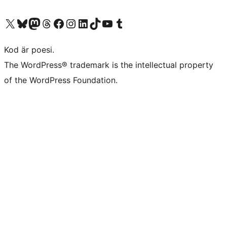
Besök vår X-konto (f.d. Twitter)
Besök vårt Bluesky-konto
Besök vårt Mastodon-konto
Besök vårt Thread-konto
Besök vår Facebook-sida
Besök vårt Instagram-konto
Besök vårt LinkedIn-konto
Besök vårt TikTok-konto
Besök vår YouTube-kanal
Besök vårt Tumblr-konto
Kod är poesi.
The WordPress® trademark is the intellectual property
of the WordPress Foundation.