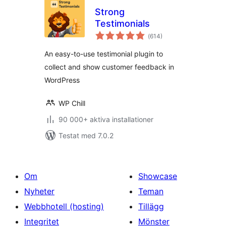
Strong
Testimonials
Totalt
(
614)
antal
betyg:
An easy-to-use testimonial plugin to
collect and show customer feedback in
WordPress
WP Chill
90 000+ aktiva installationer
Testat med 7.0.2
Om
Showcase
Nyheter
Teman
Webbhotell (hosting)
Tillägg
Integritet
Mönster