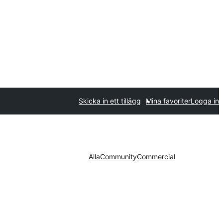
Skicka in ett tillägg
Mina favoriter
Logga in
Alla
Community
Commercial