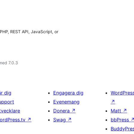
 PHP, REST API, JavaScript, or
med 7.0.3
är dig
Engagera dig
WordPres
upport
Evenemang
↗
tvecklare
Donera
↗
Matt
↗
ordPress.tv
↗
Swag
↗
bbPress
BuddyPre