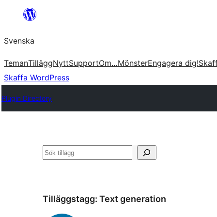
Hoppa
till
Svenska
innehåll
Teman
Tillägg
Nytt
Support
Om…
Mönster
Engagera dig!
Skaf
Skaffa WordPress
Plugin Directory
Sök
Tilläggstagg:
Text generation