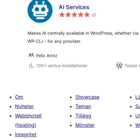
AI Services
Totalt
(
2)
antal
betyg:
Makes AI centrally available in WordPress, whether via
WP-CLI – for any provider.
Felix Arntz
100+ aktiva installationer
Testat 
Om
Showcase
L
Nyheter
Teman
S
Webbhotell
Tillägg
U
(hosting)
Mönster
W
Integritet