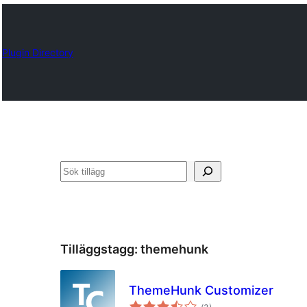
Plugin Directory
Sök
Tilläggstagg:
themehunk
ThemeHunk Customizer
Totalt