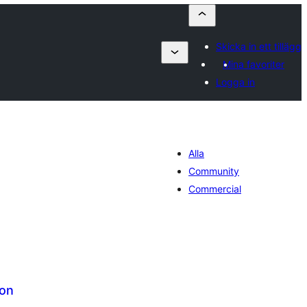
Skicka in ett tillägg
Mina favoriter
Logga in
Alla
Community
Commercial
on
alt