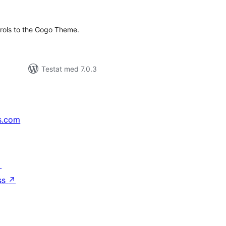
al
yg:
rols to the Gogo Theme.
Testat med 7.0.3
s.com
↗
ss
↗