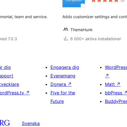
(
2)
ant
bet
imonial, team and service.
Adds customizer settings and cont
ThemeHunk
med 7.0.3
6 000+ aktiva installationer
är dig
Engagera dig
WordPres
upport
Evenemang
↗
tvecklare
Donera
↗
Matt
↗
ordPress.tv
↗
Five for the
bbPress
Future
BuddyPre
Svenska