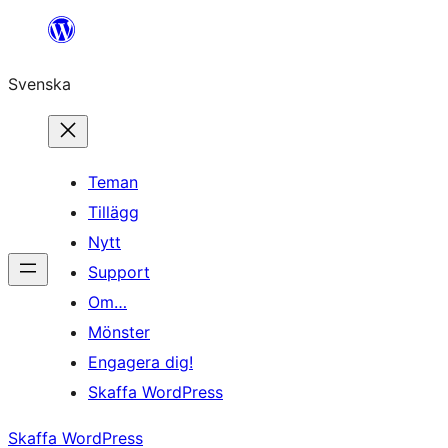
Hoppa
till
Svenska
innehåll
Teman
Tillägg
Nytt
Support
Om…
Mönster
Engagera dig!
Skaffa WordPress
Skaffa WordPress