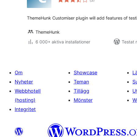
(
3)
antal
betyg:
ThemeHunk Customiser plugin will add features of test
ThemeHunk
6 000+ aktiva installationer
Testat 
Om
Showcase
L
Nyheter
Teman
S
Webbhotell
Tillägg
U
(hosting)
Mönster
W
Integritet