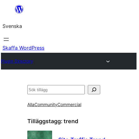
Hoppa
till
Svenska
innehåll
Skaffa WordPress
Plugin Directory
Sök
Alla
Community
Commercial
Tilläggstagg:
trend