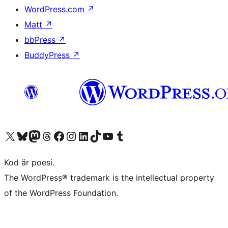
WordPress.com
↗
Matt
↗
bbPress
↗
BuddyPress
↗
Besök vår X-konto (f.d. Twitter)
Besök vårt Bluesky-konto
Besök vårt Mastodon-konto
Besök vårt Thread-konto
Besök vår Facebook-sida
Besök vårt Instagram-konto
Besök vårt LinkedIn-konto
Besök vårt TikTok-konto
Besök vår YouTube-kanal
Besök vårt Tumblr-konto
Kod är poesi.
The WordPress® trademark is the intellectual property
of the WordPress Foundation.