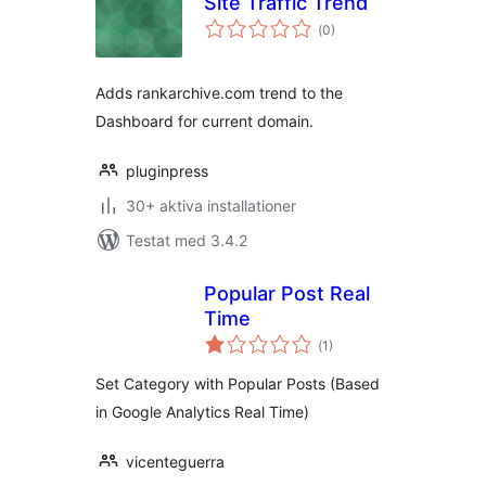
Site Traffic Trend
Totalt
(
0)
antal
betyg:
Adds rankarchive.com trend to the
Dashboard for current domain.
pluginpress
30+ aktiva installationer
Testat med 3.4.2
Popular Post Real
Time
Totalt
(
1)
antal
betyg:
Set Category with Popular Posts (Based
in Google Analytics Real Time)
vicenteguerra