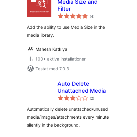
Media Size and
Filter
Totalt
(
4)
antal
betyg:
Add the ability to use Media Size in the
media library.
Mahesh Katkiya
100+ aktiva installationer
Testat med 7.0.3
Auto Delete
Unattached Media
Totalt
(
2)
antal
betyg:
Automatically delete unattached/unused
media/images/attachments every minute
silently in the background.