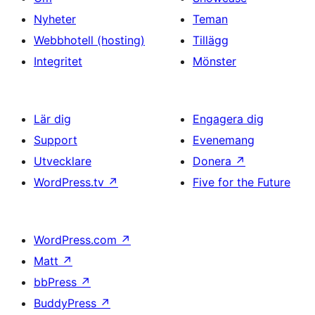
Nyheter
Teman
Webbhotell (hosting)
Tillägg
Integritet
Mönster
Lär dig
Engagera dig
Support
Evenemang
Utvecklare
Donera
↗
WordPress.tv
↗
Five for the Future
WordPress.com
↗
Matt
↗
bbPress
↗
BuddyPress
↗