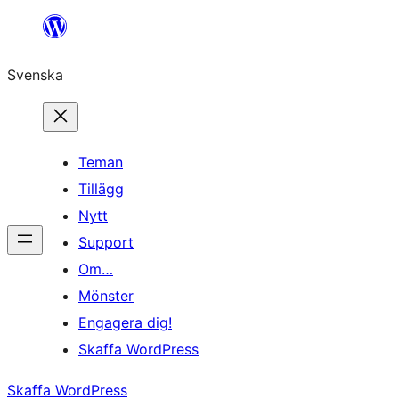
Hoppa
till
Svenska
innehåll
Teman
Tillägg
Nytt
Support
Om…
Mönster
Engagera dig!
Skaffa WordPress
Skaffa WordPress