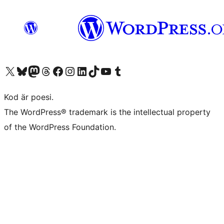
Besök vår X-konto (f.d. Twitter)
Besök vårt Bluesky-konto
Besök vårt Mastodon-konto
Besök vårt Thread-konto
Besök vår Facebook-sida
Besök vårt Instagram-konto
Besök vårt LinkedIn-konto
Besök vårt TikTok-konto
Besök vår YouTube-kanal
Besök vårt Tumblr-konto
Kod är poesi.
The WordPress® trademark is the intellectual property
of the WordPress Foundation.