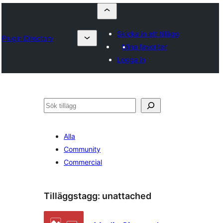
Skicka in ett tillägg
Plugin Directory
Mina favoriter
Logga in
Sök
Alla
Community
Commercial
Tilläggstagg:
unattached