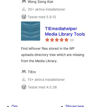
Wong Siong Kiat
30+ aktiva installationer
Testat med 5.9.15
TIEmediahelper
Media Library Tools
Totalt
(
3)
antal
betyg:
Find leftover files stored in the WP
uploads directory tree which are missing
from the Media Library.
TIEro
10+ aktiva installationer
Testat med 4.0.38
Om
Showcase