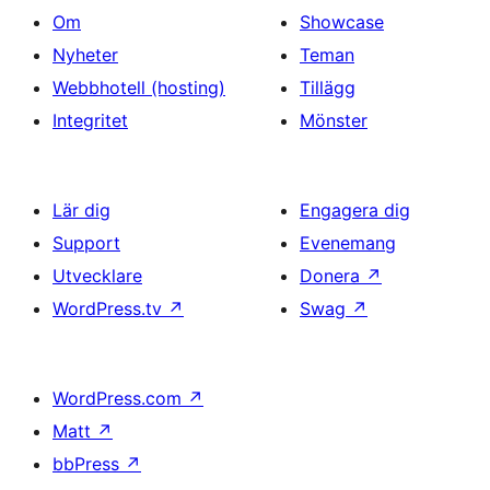
Om
Showcase
Nyheter
Teman
Webbhotell (hosting)
Tillägg
Integritet
Mönster
Lär dig
Engagera dig
Support
Evenemang
Utvecklare
Donera
↗
WordPress.tv
↗
Swag
↗
WordPress.com
↗
Matt
↗
bbPress
↗