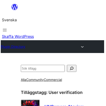
Hoppa
till
Svenska
innehåll
Skaffa WordPress
Plugin Directory
Sök
Alla
Community
Commercial
Tilläggstagg:
User verification