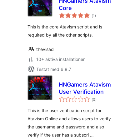
HNGamers Atavism
Core
Totalt
(
1)
antal
betyg:
This is the core Atavism script and is
required by all the other scripts.
thevisad
10+ aktiva installationer
Testat med 6.8.7
HNGamers Atavism
User Verification
Totalt
(
0)
antal
betyg:
This is the user verification script for
Atavism Online and allows users to verify
the username and password and also
verify if the user has a subscri …