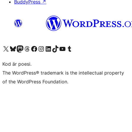
BuddyPress
↗
Besök vår X-konto (f.d. Twitter)
Besök vårt Bluesky-konto
Besök vårt Mastodon-konto
Besök vårt Thread-konto
Besök vår Facebook-sida
Besök vårt Instagram-konto
Besök vårt LinkedIn-konto
Besök vårt TikTok-konto
Besök vår YouTube-kanal
Besök vårt Tumblr-konto
Kod är poesi.
The WordPress® trademark is the intellectual property
of the WordPress Foundation.