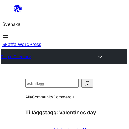
Hoppa
till
Svenska
innehåll
Skaffa WordPress
Plugin Directory
Sök
Alla
Community
Commercial
Tilläggstagg:
Valentines day