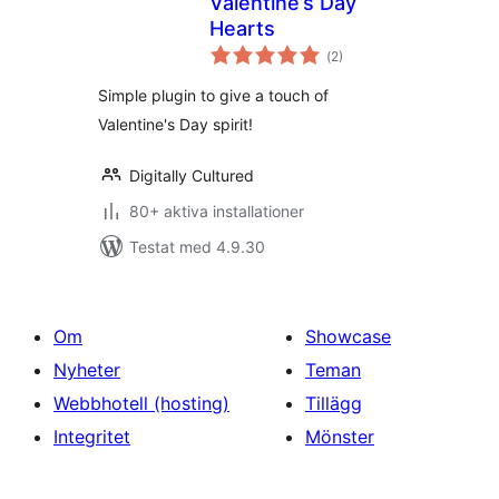
Valentine’s Day
Hearts
Totalt
(
2)
antal
betyg:
Simple plugin to give a touch of
Valentine's Day spirit!
Digitally Cultured
80+ aktiva installationer
Testat med 4.9.30
Om
Showcase
Nyheter
Teman
Webbhotell (hosting)
Tillägg
Integritet
Mönster