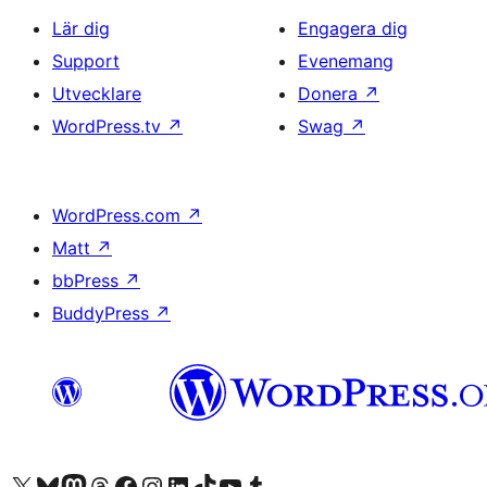
Lär dig
Engagera dig
Support
Evenemang
Utvecklare
Donera
↗
WordPress.tv
↗
Swag
↗
WordPress.com
↗
Matt
↗
bbPress
↗
BuddyPress
↗
Besök vår X-konto (f.d. Twitter)
Besök vårt Bluesky-konto
Besök vårt Mastodon-konto
Besök vårt Thread-konto
Besök vår Facebook-sida
Besök vårt Instagram-konto
Besök vårt LinkedIn-konto
Besök vårt TikTok-konto
Besök vår YouTube-kanal
Besök vårt Tumblr-konto