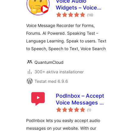
Voice Audio
Widgets – Voice
Totalt
recorder with
(
16)
antal
betyg:
Forms, AI Powered
Voice Message Recorder for Forms,
STT, TTS,
Forums. AI Powered. Speaking Test –
Transcriptions,
Language Learning. Speak to users. Text
Language Teaching
to Speech, Speech to Text, Voice Search
QuantumCloud
300+ aktiva installationer
Testat med 6.9.6
PodInbox – Accept
Voice Messages on
Totalt
Your Website
(
1)
antal
betyg:
PodInbox lets you easily accept audio
messages on your website. With our