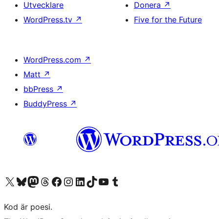
Utvecklare
Donera
↗
WordPress.tv
↗
Five for the Future
WordPress.com
↗
Matt
↗
bbPress
↗
BuddyPress
↗
Besök vår X-konto (f.d. Twitter)
Besök vårt Bluesky-konto
Besök vårt Mastodon-konto
Besök vårt Thread-konto
Besök vår Facebook-sida
Besök vårt Instagram-konto
Besök vårt LinkedIn-konto
Besök vårt TikTok-konto
Besök vår YouTube-kanal
Besök vårt Tumblr-konto
Kod är poesi.