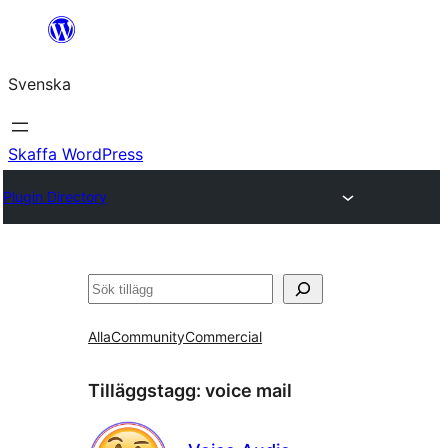
Hoppa
till
Svenska
innehåll
Skaffa WordPress
Plugin Directory
Sök
Alla
Community
Commercial
Tilläggstagg:
voice mail