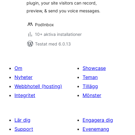
plugin, your site visitors can record,
preview, & send you voice messages.
PodInbox
10+ aktiva installationer
Testat med 6.0.13
Om
Showcase
Nyheter
Teman
Webbhotell (hosting)
Tillägg
Integritet
Mönster
Lär dig
Engagera dig
Support
Evenemang