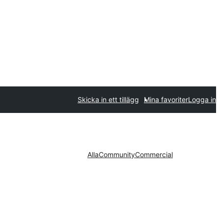
Skicka in ett tillägg
Mina favoriter
Logga in
Alla
Community
Commercial