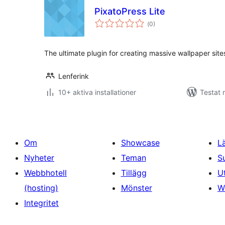
PixatoPress Lite
Totalt
(
0)
antal
betyg:
The ultimate plugin for creating massive wallpaper site
Lenferink
10+ aktiva installationer
Testat
Om
Showcase
L
Nyheter
Teman
S
Webbhotell
Tillägg
U
(hosting)
Mönster
W
Integritet