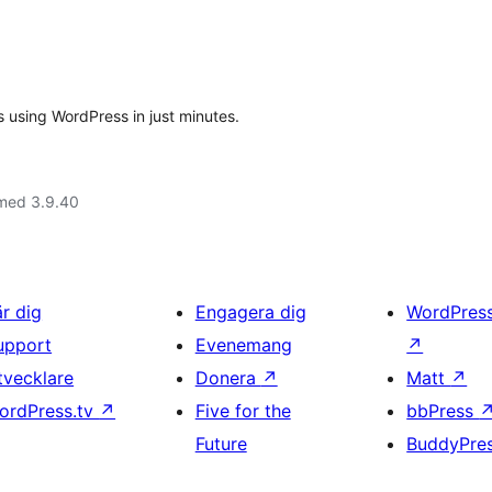
s using WordPress in just minutes.
 med 3.9.40
är dig
Engagera dig
WordPres
upport
Evenemang
↗
tvecklare
Donera
↗
Matt
↗
ordPress.tv
↗
Five for the
bbPress
Future
BuddyPre